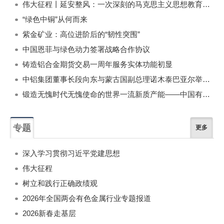
伟大征程丨延安整风：一次深刻的马克思主义思想教育运动
“绿色中铜”从何而来
紫金矿业：高位进阶后的“韧性突围”
中国恩菲与绿色动力签署战略合作协议
铸造铝合金期货交易一周年服务实体功能初显
中铝集团董事长段向东与蒙古国副总理诺木泰巴亚尔举行会谈
锻造无愧时代无愧使命的世界一流新质产能——中国有色金属工业的战略应对与破局之道（二）
专题
更多
深入学习贯彻习近平党建思想
伟大征程
树立和践行正确政绩观
2026年全国两会有色金属行业专题报道
2026新春走基层