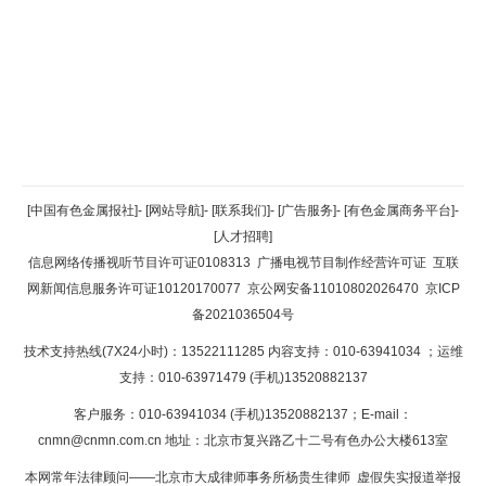
返回顶部
[中国有色金属报社]
-
[网站导航]
-
[联系我们]
-
[广告服务]
-
[有色金属商务平台]
-
[人才招聘]
返回首页
信息网络传播视听节目许可证0108313
广播电视节目制作经营许可证
互联
网新闻信息服务许可证10120170077
京公网安备11010802026470
京ICP
备2021036504号
技术支持热线(7X24小时)：13522111285 内容支持：010-63941034
；运维
支持：010-63971479 (手机)13520882137
客户服务：010-63941034 (手机)13520882137；E-mail：
cnmn@cnmn.com.cn
地址：北京市复兴路乙十二号有色办公大楼613室
本网常年法律顾问——北京市大成律师事务所杨贵生律师 虚假失实报道举报