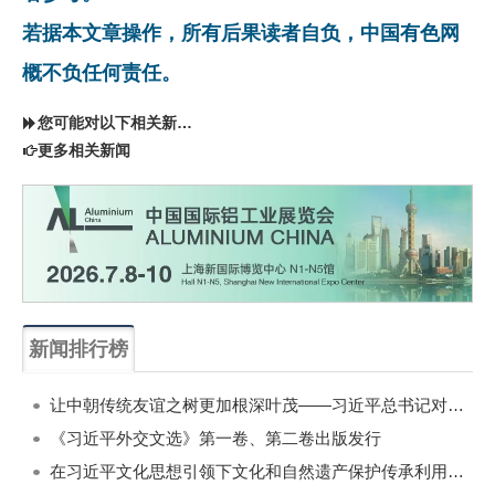
若据本文章操作，所有后果读者自负，中国有色网
概不负任何责任。
您可能对以下相关新闻同样感兴趣
更多相关新闻
新闻排行榜
一周
每月
让中朝传统友谊之树更加根深叶茂——习近平总书记对朝鲜进行国事访问纪实
《习近平外交文选》第一卷、第二卷出版发行
在习近平文化思想引领下文化和自然遗产保护传承利用工作开创新局面