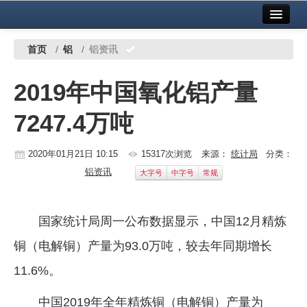
首页
中国有色金属报社主办
广告服务
首页
/
铝
/
铝资讯
要闻
2019年中国氧化铝产量
铜镍铅锌
7247.4万吨
铝
稀有稀土
2020年01月21日 10:15
15317次浏览
来源：
统计局
分类：
铝资讯
大字号
中字号
常规
有色市场
科技
国家统计局周一公布数据显示，中国12月精炼
镁钛
铜（电解铜）产量为93.0万吨，较去年同期增长
地矿 建设
11.6%。
党建工作
中国2019年全年精炼铜（电解铜）产量为