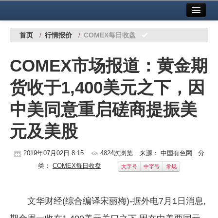
首页
中国有色金属报社主办
广告服务
首页
/
行情报价
/
COMEX每日收盘
要闻
COMEX市场报道：黄金期
铜镍铅锌
货收于1,400美元之下，因
铝
中美同意重启磋商提振美
稀有稀土
元及美股
有色市场
科技
2019年07月02日 8:15
4824次浏览
来源：
中国有色网
分
类：
COMEX每日收盘
大字号
中字号
常规
镁钛
地矿 建设
文华财经(综合编译宋丽梅)-据外电7月1日消息,
党建工作