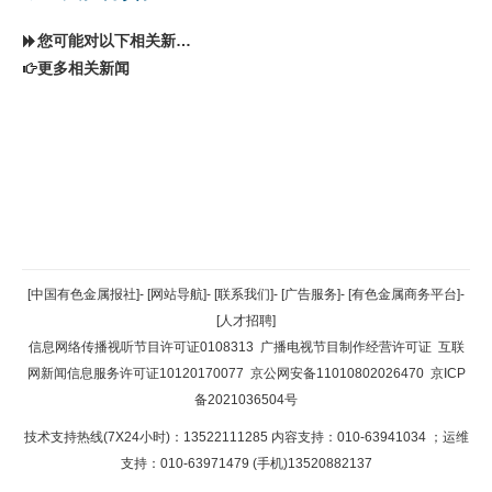
您可能对以下相关新闻同样感兴趣
更多相关新闻
返回顶部
[中国有色金属报社]
-
[网站导航]
-
[联系我们]
-
[广告服务]
-
[有色金属商务平台]
-
[人才招聘]
返回首页
信息网络传播视听节目许可证0108313
广播电视节目制作经营许可证
互联
网新闻信息服务许可证10120170077
京公网安备11010802026470
京ICP
备2021036504号
技术支持热线(7X24小时)：13522111285 内容支持：010-63941034
；运维
支持：010-63971479 (手机)13520882137