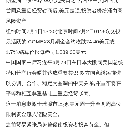
期金周一收在1,400美元关口之下,因在中美两国元
企业文化
首同意重启经贸磋商后,美元走强,投资者纷纷涌向高
《资源再生》杂志
风险资产。
纽约时间7月1日13:30(北京时间7月2日01:30),交投
行情报价
最活跃的 COMEX8月期金合约收跌24.40美元或
数字报
1.7%,结算价报每盎司1,389.30美元
中囯国家主席习近平6月29日在日本大阪同美国总统
特朗普举行会晤并达成重要共识,双方同意继续推进
以协调、合作、稳定为基调的中美关系,并宣布将在
平等和相互尊重基础上重启经贸磋商。
这一消息刺激全球股市上扬,美元周一升至两周高位,
限制资金流入避险黄金。
之前贸易紧张局势曾促使投资者投奔黄金。但