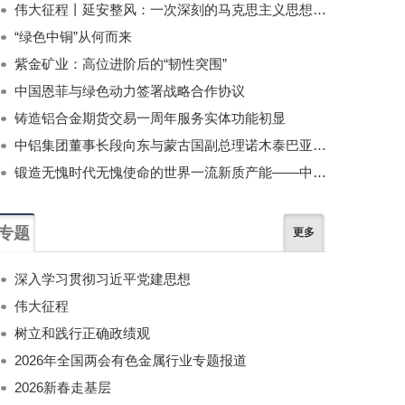
伟大征程丨延安整风：一次深刻的马克思主义思想教育运动
“绿色中铜”从何而来
紫金矿业：高位进阶后的“韧性突围”
中国恩菲与绿色动力签署战略合作协议
铸造铝合金期货交易一周年服务实体功能初显
中铝集团董事长段向东与蒙古国副总理诺木泰巴亚尔举行会谈
锻造无愧时代无愧使命的世界一流新质产能——中国有色金属工业的战略应对与破局之道（二）
专题
更多
深入学习贯彻习近平党建思想
伟大征程
树立和践行正确政绩观
2026年全国两会有色金属行业专题报道
2026新春走基层