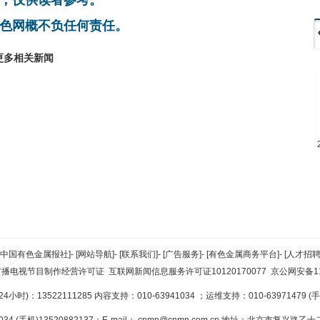
色网概不负任何责任。
更多相关新闻
[中国有色金属报社]
-
[网站导航]
-
[联系我们]
-
[广告服务]
-
[有色金属商务平台]
-
[人才招聘
广播电视节目制作经营许可证
互联网新闻信息服务许可证10120170077
京公网安备110
小时)：13522111285 内容支持：010-63941034
；运维支持：010-63971479 (手机
34 (手机)13520882137；E-mail：
cnmn@cnmn.com.cn
地址：北京市复兴路乙十二