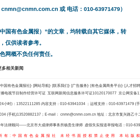
cnmn.com.cn 或 电话：010-63971479）
非中国有色金属报）”的文章，均转载自其它媒体，转
，仅供读者参考。
色网概不负任何责任。
更多相关新闻
[中国有色金属报社]
-
[网站导航]
-
[联系我们]
-
[广告服务]
-
[有色金属商务平台]
-
[人才招聘
广播电视节目制作经营许可证
互联网新闻信息服务许可证10120170077
京公网安备110
小时)：13522111285 内容支持：010-63941034
；运维支持：010-63971479 (手机
34 (手机)13520882137；E-mail：
cnmn@cnmn.com.cn
地址：北京市复兴路乙十二
年法律顾问——北京市大成律师事务所杨贵生律师 虚假失实报道举报电话：010-6394
所有:中国有色金属报社
未经书面授权禁止使用
本站版