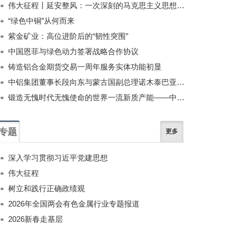
伟大征程丨延安整风：一次深刻的马克思主义思想教育运动
“绿色中铜”从何而来
紫金矿业：高位进阶后的“韧性突围”
中国恩菲与绿色动力签署战略合作协议
铸造铝合金期货交易一周年服务实体功能初显
中铝集团董事长段向东与蒙古国副总理诺木泰巴亚尔举行会谈
锻造无愧时代无愧使命的世界一流新质产能——中国有色金属工业的战略应对与破局之道（二）
专题
更多
深入学习贯彻习近平党建思想
伟大征程
树立和践行正确政绩观
2026年全国两会有色金属行业专题报道
2026新春走基层