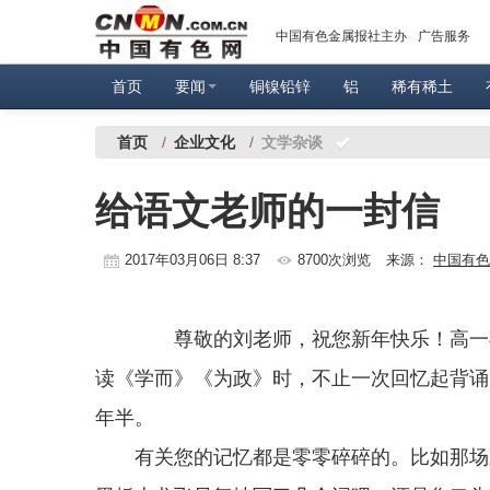
中国有色金属报社主办
广告服务
首页
要闻
铜镍铅锌
铝
稀有稀土
首页
/
企业文化
/
文学杂谈
给语文老师的一封信
2017年03月06日 8:37
8700次浏览
来源：
中国有色
尊敬的刘老师，祝您新年快乐！高一期
读《学而》《为政》时，不止一次回忆起背诵
年半。
有关您的记忆都是零零碎碎的。比如那场三