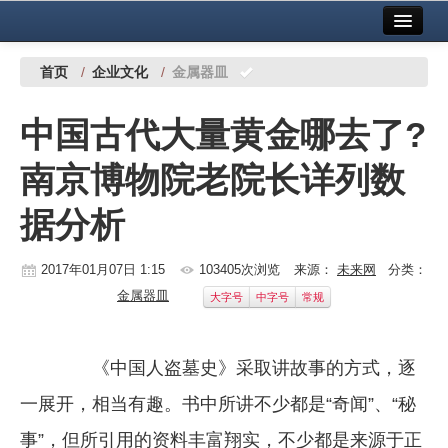
首页
中国有色金属报社主办
广告服务
首页
/
企业文化
/
金属器皿
要闻
中国古代大量黄金哪去了?
铜镍铅锌
南京博物院老院长详列数
铝
据分析
稀有稀土
有色市场
2017年01月07日 1:15
103405次浏览
来源：
未来网
分类：
金属器皿
大字号
中字号
常规
科技
镁钛
《中国人盗墓史》采取讲故事的方式，逐
地矿 建设
一展开，相当有趣。书中所讲不少都是“奇闻”、“秘
党建工作
事”，但所引用的资料丰富翔实，不少都是来源于正