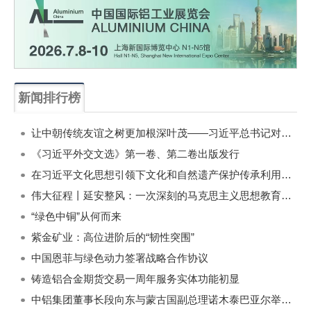
新闻排行榜
一周
每月
让中朝传统友谊之树更加根深叶茂——习近平总书记对朝鲜进行国事访问纪实
《习近平外交文选》第一卷、第二卷出版发行
在习近平文化思想引领下文化和自然遗产保护传承利用工作开创新局面
伟大征程丨延安整风：一次深刻的马克思主义思想教育运动
“绿色中铜”从何而来
紫金矿业：高位进阶后的“韧性突围”
中国恩菲与绿色动力签署战略合作协议
铸造铝合金期货交易一周年服务实体功能初显
中铝集团董事长段向东与蒙古国副总理诺木泰巴亚尔举行会谈