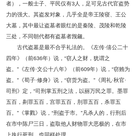
者），一般士子、平民仅有3人，足可见古代官盗势
力的强大。其盗发对象，几乎全是帝王陵寝、王公
大墓，其中最让盗墓者眼红的是秦陵、茂陵和乾陵
三处，不同朝代都有盗墓者觊觎。
古代盗墓是最不合乎礼法的。《左传·僖公二十
四年》（前636年）说，“窃人之财，犹谓之
盗。”《左传·文公十八年》（前609年）说，“窃贿为
盗。”《荀子·修身》说，“窃货为盗。”《周礼·秋官·
司刑》定，“司刑掌五刑之法，以丽万民之罪。墨罪
五百，劓罪五百，宫罪五百，刖罪五百，杀罪五
百。”《掌戮》说，“刑盗于市。”凡杀人的，行刑后
在市中陈尸三日，盗取他人财物罪大恶极的，在市
上执行死刑，也同样处理。