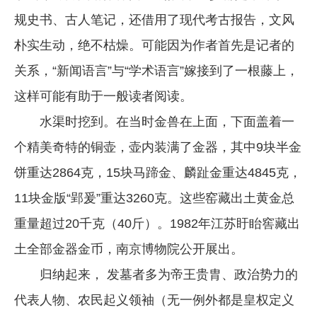
规史书、古人笔记，还借用了现代考古报告，文风
企业文化
朴实生动，绝不枯燥。可能因为作者首先是记者的
《资源再生》杂志
关系，“新闻语言”与“学术语言”嫁接到了一根藤上，
行情报价
这样可能有助于一般读者阅读。
数字报
水渠时挖到。在当时金兽在上面，下面盖着一
个精美奇特的铜壶，壶内装满了金器，其中9块半金
饼重达2864克，15块马蹄金、麟趾金重达4845克，
11块金版“郢爰”重达3260克。这些窑藏出土黄金总
重量超过20千克（40斤）。1982年江苏盱眙窖藏出
土全部金器金币，南京博物院公开展出。
归纳起来， 发墓者多为帝王贵胄、政治势力的
代表人物、农民起义领袖（无一例外都是皇权定义