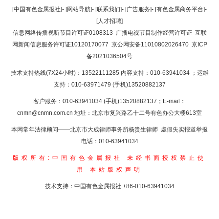
返回顶部
[中国有色金属报社]
-
[网站导航]
-
[联系我们]
-
[广告服务]
-
[有色金属商务平台]
-
[人才招聘]
返回首页
信息网络传播视听节目许可证0108313
广播电视节目制作经营许可证
互联
网新闻信息服务许可证10120170077
京公网安备11010802026470
京ICP
备2021036504号
技术支持热线(7X24小时)：13522111285 内容支持：010-63941034
；运维
支持：010-63971479 (手机)13520882137
客户服务：010-63941034 (手机)13520882137；E-mail：
cnmn@cnmn.com.cn
地址：北京市复兴路乙十二号有色办公大楼613室
本网常年法律顾问——北京市大成律师事务所杨贵生律师 虚假失实报道举报
电话：010-63941034
版权所有:中国有色金属报社
未经书面授权禁止使
用
本站版权声明
技术支持：中国有色金属报社
+86-010-63941034