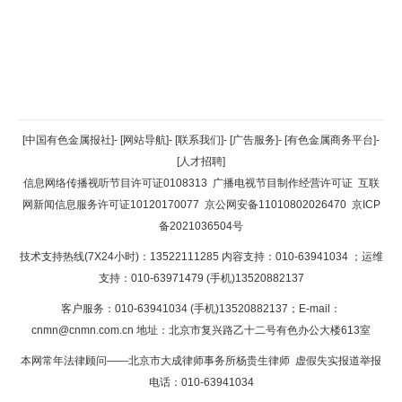
返回顶部
[中国有色金属报社]
-
[网站导航]
-
[联系我们]
-
[广告服务]
-
[有色金属商务平台]
-
[人才招聘]
返回首页
信息网络传播视听节目许可证0108313
广播电视节目制作经营许可证
互联
网新闻信息服务许可证10120170077
京公网安备11010802026470
京ICP
备2021036504号
技术支持热线(7X24小时)：13522111285 内容支持：010-63941034
；运维
支持：010-63971479 (手机)13520882137
客户服务：010-63941034 (手机)13520882137；E-mail：
cnmn@cnmn.com.cn
地址：北京市复兴路乙十二号有色办公大楼613室
本网常年法律顾问——北京市大成律师事务所杨贵生律师 虚假失实报道举报
电话：010-63941034