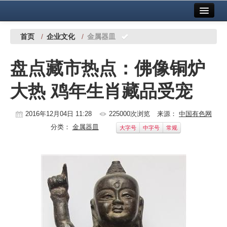
首页
中国有色金属报社主办
广告服务
首页
/
企业文化
/
金属器皿
要闻
盘点藏市热点：佛像铜炉
铜镍铅锌
大热 鸡年生肖藏品受宠
铝
稀有稀土
2016年12月04日 11:28
225000次浏览
来源：
中国有色网
分类：
金属器皿
大字号
中字号
常规
有色市场
科技
镁钛
地矿 建设
党建工作