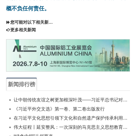
概不负任何责任。
您可能对以下相关新闻同样感兴趣
更多相关新闻
新闻排行榜
一周
每月
让中朝传统友谊之树更加根深叶茂——习近平总书记对朝鲜进行国事访问纪实
《习近平外交文选》第一卷、第二卷出版发行
在习近平文化思想引领下文化和自然遗产保护传承利用工作开创新局面
伟大征程丨延安整风：一次深刻的马克思主义思想教育运动