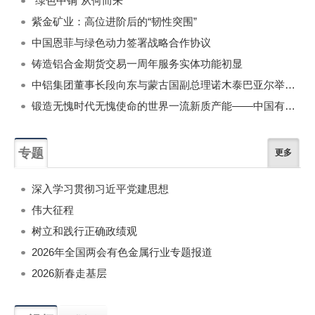
“绿色中铜”从何而来
紫金矿业：高位进阶后的“韧性突围”
中国恩菲与绿色动力签署战略合作协议
铸造铝合金期货交易一周年服务实体功能初显
中铝集团董事长段向东与蒙古国副总理诺木泰巴亚尔举行会谈
锻造无愧时代无愧使命的世界一流新质产能——中国有色金属工业的战略应对与破局之道（二）
专题
更多
深入学习贯彻习近平党建思想
伟大征程
树立和践行正确政绩观
2026年全国两会有色金属行业专题报道
2026新春走基层