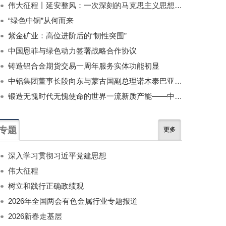
伟大征程丨延安整风：一次深刻的马克思主义思想教育运动
“绿色中铜”从何而来
紫金矿业：高位进阶后的“韧性突围”
中国恩菲与绿色动力签署战略合作协议
铸造铝合金期货交易一周年服务实体功能初显
中铝集团董事长段向东与蒙古国副总理诺木泰巴亚尔举行会谈
锻造无愧时代无愧使命的世界一流新质产能——中国有色金属工业的战略应对与破局之道（二）
专题
更多
深入学习贯彻习近平党建思想
伟大征程
树立和践行正确政绩观
2026年全国两会有色金属行业专题报道
2026新春走基层