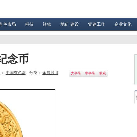
有色市场
科技
镁钛
地矿 建设
党建工作
企业文化
纪念币
源：
中国有色网
分类：
金属器皿
大字号
中字号
常规