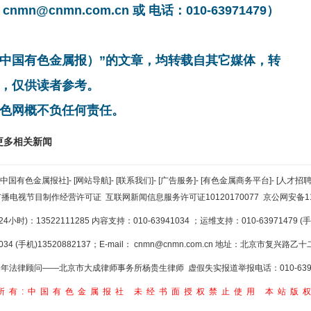
cnmn.com.cn 或 电话：010-63971479）
非中国有色金属报）”的文章，均转载自其它媒体，转
，仅供读者参考。
色网概不负任何责任。
更多相关新闻
[中国有色金属报社]
-
[网站导航]
-
[联系我们]
-
[广告服务]
-
[有色金属商务平台]
-
[人才招聘
广播电视节目制作经营许可证
互联网新闻信息服务许可证10120170077
京公网安备110
小时)：13522111285 内容支持：010-63941034
；运维支持：010-63971479 (手机
34 (手机)13520882137；E-mail：
cnmn@cnmn.com.cn
地址：北京市复兴路乙十二
年法律顾问——北京市大成律师事务所杨贵生律师 虚假失实报道举报电话：010-6394
所有:中国有色金属报社
未经书面授权禁止使用
本站版