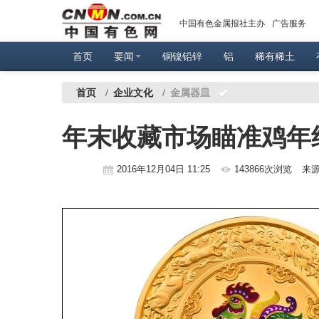
中国有色金属报社主办
广告服务
首页
要闻
铜镍铅锌
铝
稀有稀土
首页
/
企业文化
/
金属器皿
年末收藏市场瞄准鸡年
2016年12月04日 11:25
143866次浏览
来