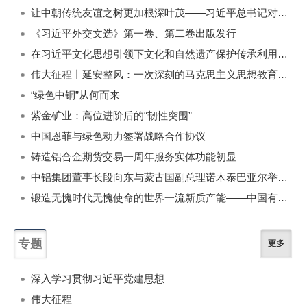
一周
每月
让中朝传统友谊之树更加根深叶茂——习近平总书记对朝鲜进行国事访问纪实
《习近平外交文选》第一卷、第二卷出版发行
在习近平文化思想引领下文化和自然遗产保护传承利用工作开创新局面
伟大征程丨延安整风：一次深刻的马克思主义思想教育运动
“绿色中铜”从何而来
紫金矿业：高位进阶后的“韧性突围”
中国恩菲与绿色动力签署战略合作协议
铸造铝合金期货交易一周年服务实体功能初显
中铝集团董事长段向东与蒙古国副总理诺木泰巴亚尔举行会谈
锻造无愧时代无愧使命的世界一流新质产能——中国有色金属工业的战略应对与破局之道（二）
专题
更多
深入学习贯彻习近平党建思想
伟大征程