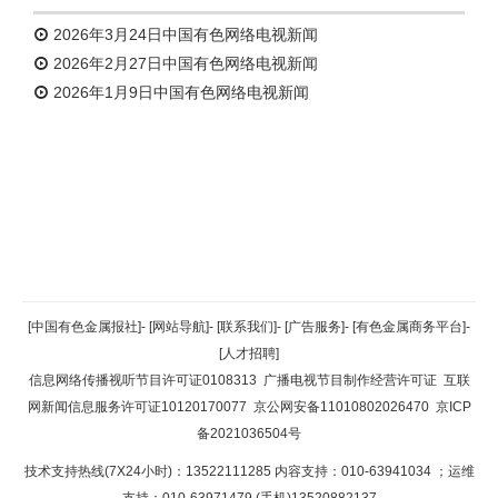
2026年3月24日中国有色网络电视新闻
2026年2月27日中国有色网络电视新闻
2026年1月9日中国有色网络电视新闻
返回顶部
[中国有色金属报社]
-
[网站导航]
-
[联系我们]
-
[广告服务]
-
[有色金属商务平台]
-
[人才招聘]
返回首页
信息网络传播视听节目许可证0108313
广播电视节目制作经营许可证
互联
网新闻信息服务许可证10120170077
京公网安备11010802026470
京ICP
备2021036504号
技术支持热线(7X24小时)：13522111285 内容支持：010-63941034
；运维
支持：010-63971479 (手机)13520882137