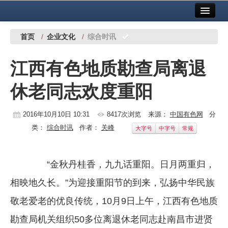
首页
中国有色金属报社主办
广告服务
首页
/
企业文化
/
综合时讯
要闻
江西有色地质勘查局离退
铜镍铅锌
休老同志欢度重阳
铝
稀有稀土
2016年10月10日 10:31
8417次浏览
来源：
中国有色网
分
类：
综合时讯
作者：
关峰
大字号
中字号
常规
有色市场
科技
“金秋丹桂香，九九话重阳。日月两重归，
镁钛
相映地久长。”为迎接重阳节的到来，弘扬中华民族
地矿 建设
敬老爱老的优良传统，10月9日上午，江西有色地质
勘查局机关组织50多位离退休老同志赴南昌市进贤
党建工作