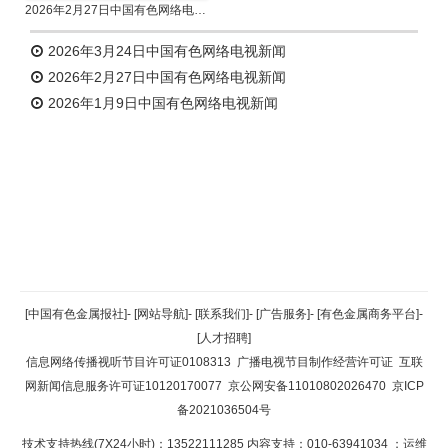
2026年2月27日中国有色网络电视新闻
2026年3月24日中国有色网络电视新闻
2026年2月27日中国有色网络电视新闻
2026年1月9日中国有色网络电视新闻
返回顶部
[中国有色金属报社]
-
[网站导航]
-
[联系我们]
-
[广告服务]
-
[有色金属商务平台]
-
[人才招聘]
返回首页
信息网络传播视听节目许可证0108313
广播电视节目制作经营许可证
互联
网新闻信息服务许可证10120170077
京公网安备11010802026470
京ICP
备2021036504号
技术支持热线(7X24小时)：13522111285 内容支持：010-63941034
；运维