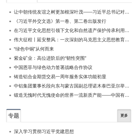
一周
每月
让中朝传统友谊之树更加根深叶茂——习近平总书记对朝鲜进行国事访问纪实
《习近平外交文选》第一卷、第二卷出版发行
在习近平文化思想引领下文化和自然遗产保护传承利用工作开创新局面
伟大征程丨延安整风：一次深刻的马克思主义思想教育运动
“绿色中铜”从何而来
紫金矿业：高位进阶后的“韧性突围”
中国恩菲与绿色动力签署战略合作协议
铸造铝合金期货交易一周年服务实体功能初显
中铝集团董事长段向东与蒙古国副总理诺木泰巴亚尔举行会谈
锻造无愧时代无愧使命的世界一流新质产能——中国有色金属工业的战略应对与破局之道（二）
专题
更多
深入学习贯彻习近平党建思想