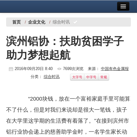
首页
中国有色金属报社主办
广告服务
首页
/
企业文化
/
综合时讯
要闻
滨州铝协：扶助贫困学子
铜镍铅锌
助力梦想起航
铝
稀有稀土
2016年09月20日 8:40
7699次浏览
来源：
中国有色金属报
分类：
综合时讯
大字号
中字号
常规
有色市场
科技
“2000块钱，放在一个富裕家庭手里可能算
镁钛
不了什么，但是对我们来说却是很大一笔钱，孩子
地矿 建设
在大学里这学期的生活费有着落了。”在接到滨州市
铝行业协会递上的慈善助学金时，一名学生家长动
党建工作