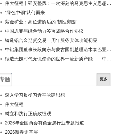
伟大征程丨延安整风：一次深刻的马克思主义思想教育运动
“绿色中铜”从何而来
紫金矿业：高位进阶后的“韧性突围”
中国恩菲与绿色动力签署战略合作协议
铸造铝合金期货交易一周年服务实体功能初显
中铝集团董事长段向东与蒙古国副总理诺木泰巴亚尔举行会谈
锻造无愧时代无愧使命的世界一流新质产能——中国有色金属工业的战略应对与破局之道（二）
专题
更多
深入学习贯彻习近平党建思想
伟大征程
树立和践行正确政绩观
2026年全国两会有色金属行业专题报道
2026新春走基层