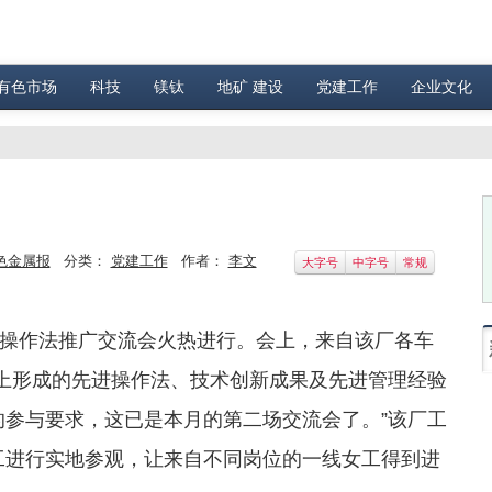
有色市场
科技
镁钛
地矿 建设
党建工作
企业文化
色金属报
分类：
党建工作
作者：
李文
大字号
中字号
常规
作法推广交流会火热进行。会上，来自该厂各车
位上形成的先进操作法、技术创新成果及先进管理经验
的参与要求，这已是本月的第二场交流会了。”该厂工
工进行实地参观，让来自不同岗位的一线女工得到进