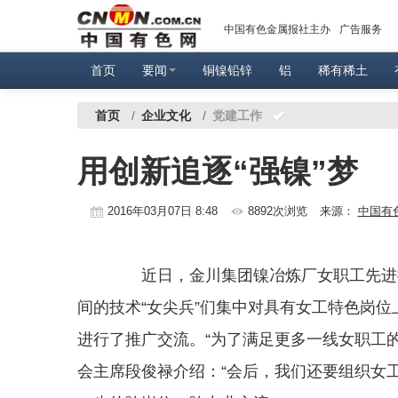
中国有色金属报社主办
广告服务
首页
要闻
铜镍铅锌
铝
稀有稀土
首页
/
企业文化
/
党建工作
用创新追逐“强镍”梦
2016年03月07日 8:48
8892次浏览
来源：
中国有
近日，金川集团镍冶炼厂女职工先进操
间的技术“女尖兵”们集中对具有女工特色岗
进行了推广交流。“为了满足更多一线女职工
会主席段俊禄介绍：“会后，我们还要组织女