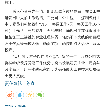
施工。
感人心者莫先乎情。组织细致入微的体贴，在员工中
迸发出巨大的工作热情。在公司生命工程——煤制气施工
中，党员们积极践行“
716
”（每周工作
7
天，每天工作
16
小
时）工作法，超常奋斗，无私奉献，涌现出了实现混凝土
框架施工三连跳的职业经理林霄，轻伤不下火线的项目经
理王俊杰等先模人物，确保了项目的按期点火烘炉，调试
投产。
“天行健，君子以自强不息”。新的一年，万成公司党
委将继续发挥党建工作优势，突出发展建安主业，用奋斗
改变命运，用汗水耕耘家园，为做强做大工程技术板块做
出更大贡献。
责任编辑：陈鑫
二审：淮金