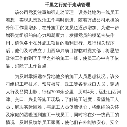
千里之行始于走动管理
该公司党委注重加强走动管理，设身处地为一线员工
着想，实现思想政治工作与时俱进。随着万成公司承担的
外部工作量增多，在外施工的党员也逐步增加。为进一步
增强党组织的向心力和凝聚力，发挥党员的模范带头作
用，确保各个在外施工项目的顺利进行。履行相关程序
后，他们及时成立了山西华兴项目部临时党支部，将思想
政治工作做到了千里之外的施工一线，使员工心中有了依
靠，消除了工作盲点。
为及时掌握远在异地他乡的施工人员思想状况，该公
司组织工程技术、预算核算、政工等各专业口人员，穿越
太行及吕梁山脉，行程
3000
余公里，历时
4
天，远赴山西河
津、交口、兴县等施工现场，了解施工进度，看望施工人
员，解决实际困难，与施工人员促膝谈心，将组织的关怀
及家庭的温暖送到施工一线员工，同时将在外一线员工的
情况，及时反馈给员工家庭，使他们在外能够安心、安全