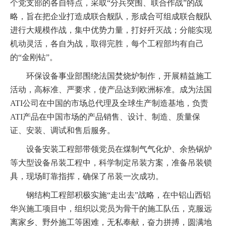
个党支部的各自特点，采取“分兵突围、联合作战”的战
略，旨在把企业打造成联合舰队，形成合可组成联合舰队
进行大规模作战，集中优势力量，打好歼灭战；分能实现
机动灵活，各自为战，取得完胜，每个工程部均有自己
的“金刚钻”。
环保设备事业部围绕法国焚烧炉制作，开展精益施工
活动，高标准、严要求，使产品达到欧洲标准。成为法国
ATI
公司在中国的市场总代理及全球生产制造基地，负责
ATI
产品在中国市场的产品销售、设计、制造、质量保
证、安装、调试和售后服务。
设备安装工程部带领党员在煤制气气化炉、余热锅炉
等大型设备吊装工程中，科学制定吊装方案，准备吊装锁
具，现场盯靠指挥，确保了吊装一次成功。
钢结构工程部积极实施“走出去”战略，在中铝山西铝
华兴施工项目中，组织以党员为骨干的施工队伍，克服远
离家乡、野外施工等困难，无私奉献，奋力拼搏，圆满地