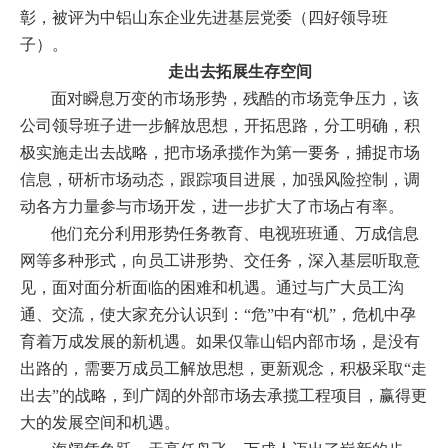
彰，被评为
中铝山东企业
先进基层党委（四好领导班
企业文化
子）。
《资源再生》杂志
走出去拓展生存空间
面对瞬息万变的市场形势，残酷的市场竞争压力，该
行情报价
公司领导班子进一步解放思想，开拓思路，分工明确，积
极实施走出去战略，把市场承揽作为第一要务，捕捉市场
数字报
信息，研析市场动态，跟踪项目进展，加强风险控制，调
动各方力量参与市场开发，进一步扩大了市场占有率。
他们充分利用形势任务教育、电视班班通、万成信息
网等多种形式，向员工讲形势、交任务，深入基层听取意
见，面对面分析面临的困难和机遇。通过与广大员工沟
通、交流，使大家充分认识到：“危”中有“机”，危机中孕
育着万成发展的新机遇。如果仅靠山铝内部市场，是没有
出路的，需要万成员工解放思想，更新观念，积极采取“走
出去”的战略，到广阔的外部市场去承揽工程项目，赢得更
大的发展空间和机遇。