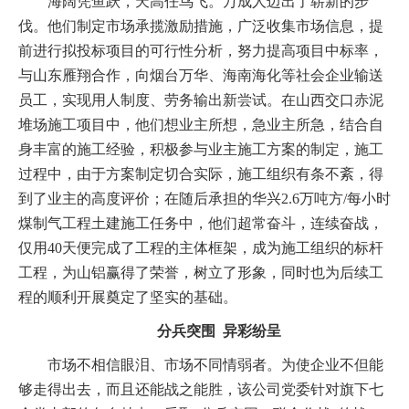
海阔凭鱼跃，天高任鸟飞。万成人迈出了崭新的步
伐。他们制定市场承揽激励措施，广泛收集市场信息，提
前进行拟投标项目的可行性分析，努力提高项目中标率，
与山东雁翔合作，向烟台万华、海南海化等社会企业输送
员工，实现用人制度、劳务输出新尝试。在山西交口赤泥
堆场施工项目中，他们想业主所想，急业主所急，结合自
身丰富的施工经验，积极参与业主施工方案的制定，施工
过程中，由于方案制定切合实际，施工组织有条不紊，得
到了业主的高度评价；在随后承担的华兴
2.6
万吨方
/
每小时
煤制气工程土建施工任务中，他们超常奋斗，连续奋战，
仅用
40
天便完成了工程的主体框架，成为施工组织的标杆
工程，为山铝赢得了荣誉，树立了形象，同时也为后续工
程的顺利开展奠定了坚实的基础。
分兵突围
异彩纷呈
市场不相信眼泪、市场不同情弱者。为使企业不但能
够走得出去，而且还能战之能胜，该公司党委针对旗下七