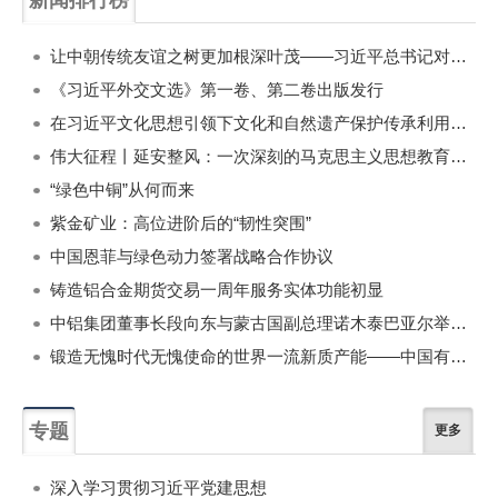
一周
每月
让中朝传统友谊之树更加根深叶茂——习近平总书记对朝鲜进行国事访问纪实
《习近平外交文选》第一卷、第二卷出版发行
在习近平文化思想引领下文化和自然遗产保护传承利用工作开创新局面
伟大征程丨延安整风：一次深刻的马克思主义思想教育运动
“绿色中铜”从何而来
紫金矿业：高位进阶后的“韧性突围”
中国恩菲与绿色动力签署战略合作协议
铸造铝合金期货交易一周年服务实体功能初显
中铝集团董事长段向东与蒙古国副总理诺木泰巴亚尔举行会谈
锻造无愧时代无愧使命的世界一流新质产能——中国有色金属工业的战略应对与破局之道（二）
专题
更多
深入学习贯彻习近平党建思想