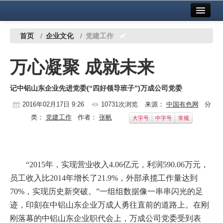
首页
中国有色金属报社主办
广告服务
首页
/
企业文化
/
党建工作
要闻
万心凝聚 成就未来
铜镍铅锌
记中铝山东企业先进党委(“四好领导班子”)万成公司党委
铝
2016年02月17日 9:26
10731次浏览
来源：
中国有色网
分
稀有稀土
类：
党建工作
作者：
张帆
大字号
中字号
常规
有色市场
科技
“
2015
年，实现营业收入
4.06
亿元，利润
590.06
万元，
镁钛
员工收入比
2014
年增长了
21.9%
，外部承揽工作量达到
70%
，实现历史新突破。
”
一组组数据像一串串闪光的足
地矿 建设
迹，印刻在
中铝山东企业
万成人勇往直前的道路上。
在刚
党建工作
刚落幕的中铝山东企业职代会上，万成公司党委受到表