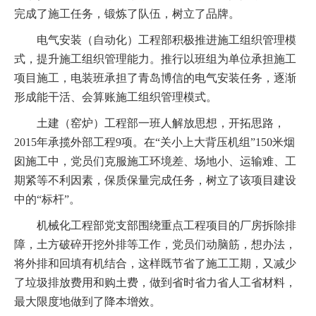
完成了施工任务，锻炼了队伍，树立了品牌。
电气安装（自动化）工程部积极推进施工组织管理模
式，提升施工组织管理能力。推行以班组为单位承担施工
项目施工，电装班承担了青岛博信的电气安装任务，逐渐
形成能干活、会算账施工组织管理模式。
土建（窑炉）工程部一班人解放思想，开拓思路，
2015
年承揽外部工程
9
项。在“关小上大背压机组”
150
米烟
囱施工中，党员们克服施工环境差、场地小、运输难、工
期紧等不利因素，保质保量完成任务，树立了该项目建设
中的“标杆”。
机械化工程部党支部围绕重点工程项目的厂房拆除排
障，土方破碎开挖外排等工作，党员们动脑筋，想办法，
将外排和回填有机结合，这样既节省了施工工期，又减少
了垃圾排放费用和购土费，做到省时省力省人工省材料，
最大限度地做到了降本增效。