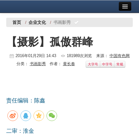
首页
中国有色金属报社主办
广告服务
首页
/
企业文化
/
书画影秀
要闻
【摄影】孤傲群峰
铜镍铅锌
2016年01月29日 14:43
181989次浏览
来源：
中国有色网
铝
分类：
书画影秀
作者：
黄长春
大字号
中字号
常规
稀有稀土
有色市场
科技
责任编辑：陈鑫
镁钛
地矿 建设
二审：淮金
党建工作