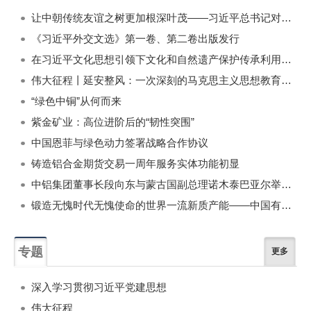
一周
每月
让中朝传统友谊之树更加根深叶茂——习近平总书记对朝鲜进行国事访问纪实
《习近平外交文选》第一卷、第二卷出版发行
在习近平文化思想引领下文化和自然遗产保护传承利用工作开创新局面
伟大征程丨延安整风：一次深刻的马克思主义思想教育运动
“绿色中铜”从何而来
紫金矿业：高位进阶后的“韧性突围”
中国恩菲与绿色动力签署战略合作协议
铸造铝合金期货交易一周年服务实体功能初显
中铝集团董事长段向东与蒙古国副总理诺木泰巴亚尔举行会谈
锻造无愧时代无愧使命的世界一流新质产能——中国有色金属工业的战略应对与破局之道（二）
专题
更多
深入学习贯彻习近平党建思想
伟大征程