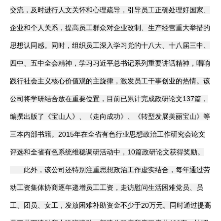
交流，及时进行人文关怀和心理疏导，引导员工正确处理好国家、
企业文化
企业和个人关系，提高员工群众对企业改制、生产经营重大举措的
《资源再生》杂志
思想认同感。同时，组织员工深入学习党的十八大、十八届三中、
行情报价
四中、五中全会精神，学习习近平总书记系列重要讲话精神，唱响
数字报
践行社会主义核心价值观的主旋律，激发员工干事创业的热情。该
公司将学研结合放在重要位置，目前已累计完成政研论文137篇，
编撰出版了《宝山人》、《走向成功》、《转型发展美丽宝山》等
三本内部书籍。2015年在全省有色行业思想政治工作研究会论文
评选和全省有色系统维稳调研活动中，10篇政研论文获得奖励。
此外，该公司还特别注重思想政治工作虚实结合，每年通过劳
动工资集体协商逐年递增员工工资，走访慰问生活困难党员、员
工、团员、女工，发放困难补助资金不少于20万元。同时通过提高