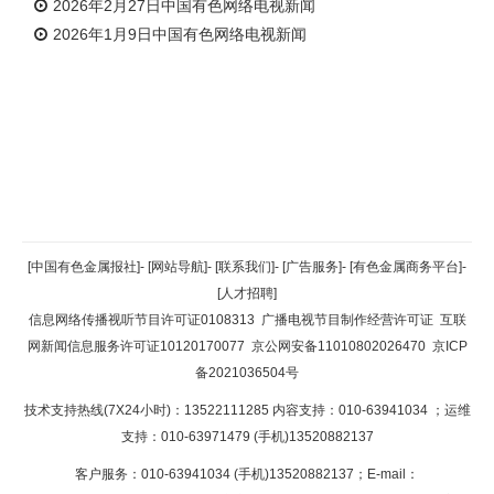
2026年2月27日中国有色网络电视新闻
2026年1月9日中国有色网络电视新闻
返回顶部
[中国有色金属报社]
-
[网站导航]
-
[联系我们]
-
[广告服务]
-
[有色金属商务平台]
-
[人才招聘]
返回首页
信息网络传播视听节目许可证0108313
广播电视节目制作经营许可证
互联
网新闻信息服务许可证10120170077
京公网安备11010802026470
京ICP
备2021036504号
技术支持热线(7X24小时)：13522111285 内容支持：010-63941034
；运维
支持：010-63971479 (手机)13520882137
客户服务：010-63941034 (手机)13520882137；E-mail：