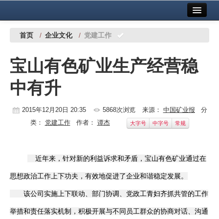
首页
中国有色金属报社主办
广告服务
首页
/
企业文化
/
党建工作
要闻
宝山有色矿业生产经营稳
铜镍铅锌
中有升
铝
稀有稀土
2015年12月20日 20:35
5868次浏览
来源：
中国矿业报
分
类：
党建工作
作者：
谭杰
大字号
中字号
常规
有色市场
科技
近年来，针对新的利益诉求和矛盾，宝山有色矿业通过在
镁钛
思想政治工作上下功夫，有效地促进了企业和谐稳定发展。
地矿 建设
该公司实施上下联动、部门协调、党政工青妇齐抓共管的工作
举措和责任落实机制，积极开展与不同员工群众的协商对话、沟通
党建工作