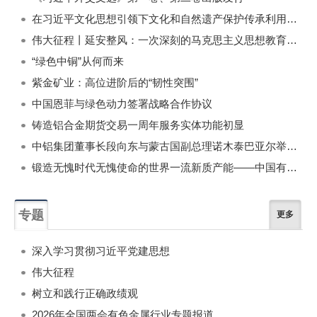
在习近平文化思想引领下文化和自然遗产保护传承利用工作开创新局面
伟大征程丨延安整风：一次深刻的马克思主义思想教育运动
“绿色中铜”从何而来
紫金矿业：高位进阶后的“韧性突围”
中国恩菲与绿色动力签署战略合作协议
铸造铝合金期货交易一周年服务实体功能初显
中铝集团董事长段向东与蒙古国副总理诺木泰巴亚尔举行会谈
锻造无愧时代无愧使命的世界一流新质产能——中国有色金属工业的战略应对与破局之道（二）
专题
更多
深入学习贯彻习近平党建思想
伟大征程
树立和践行正确政绩观
2026年全国两会有色金属行业专题报道