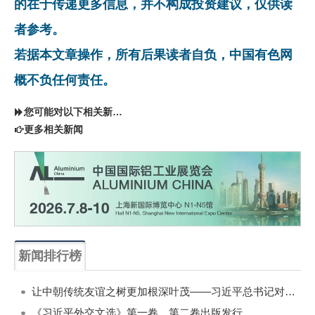
的在于传递更多信息，并不构成投资建议，仅供读
者参考。
若据本文章操作，所有后果读者自负，中国有色网
概不负任何责任。
您可能对以下相关新闻同样感兴趣
更多相关新闻
新闻排行榜
一周
每月
让中朝传统友谊之树更加根深叶茂——习近平总书记对朝鲜进行国事访问纪实
《习近平外交文选》第一卷、第二卷出版发行