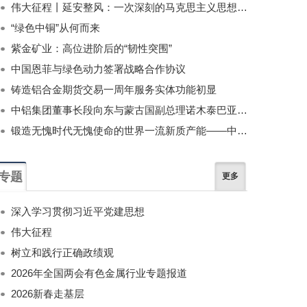
伟大征程丨延安整风：一次深刻的马克思主义思想教育运动
“绿色中铜”从何而来
紫金矿业：高位进阶后的“韧性突围”
中国恩菲与绿色动力签署战略合作协议
铸造铝合金期货交易一周年服务实体功能初显
中铝集团董事长段向东与蒙古国副总理诺木泰巴亚尔举行会谈
锻造无愧时代无愧使命的世界一流新质产能——中国有色金属工业的战略应对与破局之道（二）
专题
更多
深入学习贯彻习近平党建思想
伟大征程
树立和践行正确政绩观
2026年全国两会有色金属行业专题报道
2026新春走基层