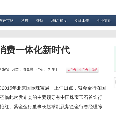
有色市场
科技
镁钛
地矿 建设
党建工作
企业文化
消费一体化新时代
矿业报
分类：
贵金属
作者：
李 平 |
大字号
中字号
常规
加2015年北京国际珠宝展。上午11点，紫金金行在国
莅临此次发布会的主要领导有中国珠宝玉石首饰行
艳红、紫金金行董事长赵举刚及紫金金行总经理陈