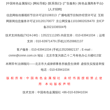
返回顶部
[中国有色金属报社]
-
[网站导航]
-
[联系我们]
-
[广告服务]
-
[有色金属商务平台]
-
[人才招聘]
返回首页
信息网络传播视听节目许可证0108313
广播电视节目制作经营许可证
互联
网新闻信息服务许可证10120170077
京公网安备11010802026470
京ICP
备2021036504号
技术支持热线(7X24小时)：13522111285 内容支持：010-63941034
；运维
支持：010-63971479 (手机)13520882137
客户服务：010-63941034 (手机)13520882137；E-mail：
cnmn@cnmn.com.cn
地址：北京市复兴路乙十二号有色办公大楼613室
本网常年法律顾问——北京市大成律师事务所杨贵生律师 虚假失实报道举报
电话：010-63941034
版权所有:中国有色金属报社
未经书面授权禁止使
用
本站版权声明
技术支持：中国有色金属报社
+86-010-63941034