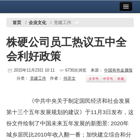
首页
中国有色金属报社主办
广告服务
首页
/
企业文化
/
党建工作
要闻
株硬公司员工热议五中全
铜镍铅锌
会利好政策
铝
稀有稀土
2015年11月23日 10:11
6730次浏览
来源：
中国有色金属报
分类：
党建工作
作者：
何庆文
大字号
中字号
常规
有色市场
科技
《中共中央关于制定国民经济和社会发展
镁钛
第十三个五年发展规划的建议》于11月3日发布，这
地矿 建设
份文件绘制了中国未来五年发展的新图景: 2020年
城乡居民比2010年收入翻一番；加快建立综合和分
党建工作