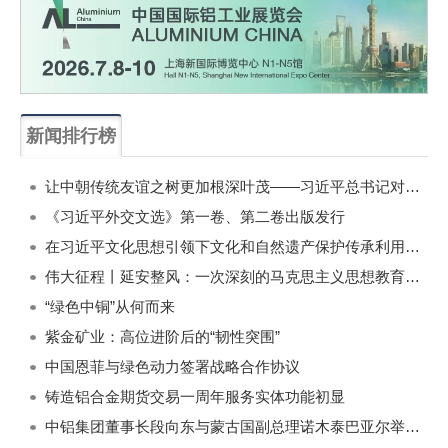
新闻排行榜
一周
每月
让中朝传统友谊之树更加根深叶茂——习近平总书记对朝鲜进行国事访问纪实
《习近平外交文选》第一卷、第二卷出版发行
在习近平文化思想引领下文化和自然遗产保护传承利用工作开创新局面
伟大征程丨延安整风：一次深刻的马克思主义思想教育运动
“绿色中铜”从何而来
紫金矿业：高位进阶后的“韧性突围”
中国恩菲与绿色动力签署战略合作协议
铸造铝合金期货交易一周年服务实体功能初显
中铝集团董事长段向东与蒙古国副总理诺木泰巴亚尔举行会谈