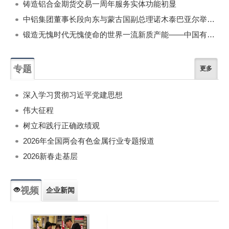
铸造铝合金期货交易一周年服务实体功能初显
中铝集团董事长段向东与蒙古国副总理诺木泰巴亚尔举行会谈
锻造无愧时代无愧使命的世界一流新质产能——中国有色金属工业的战略应对与破局之道（二）
专题
更多
深入学习贯彻习近平党建思想
伟大征程
树立和践行正确政绩观
2026年全国两会有色金属行业专题报道
2026新春走基层
视频
企业新闻
专题新闻
人物专访