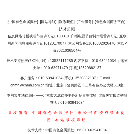
返回顶部
[中国有色金属报社]
-
[网站导航]
-
[联系我们]
-
[广告服务]
-
[有色金属商务平台]
-
[人才招聘]
返回首页
信息网络传播视听节目许可证0108313
广播电视节目制作经营许可证
互联
网新闻信息服务许可证10120170077
京公网安备11010802026470
京ICP
备2021036504号
技术支持热线(7X24小时)：13522111285 内容支持：010-63941034
；运维
支持：010-63971479 (手机)13520882137
客户服务：010-63941034 (手机)13520882137；E-mail：
cnmn@cnmn.com.cn
地址：北京市复兴路乙十二号有色办公大楼613室
本网常年法律顾问——北京市大成律师事务所杨贵生律师 虚假失实报道举报
电话：010-63941034
版权所有:中国有色金属报社
未经书面授权禁止使
用
本站版权声明
技术支持：中国有色金属报社
+86-010-63941034