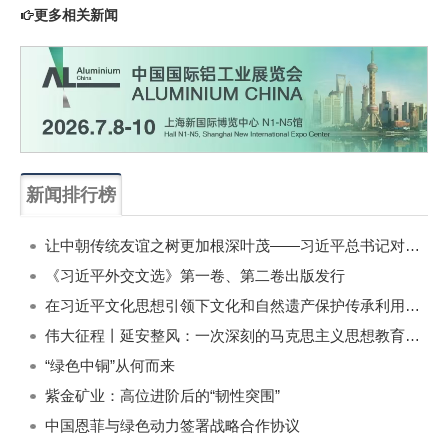
更多相关新闻
新闻排行榜
一周
每月
让中朝传统友谊之树更加根深叶茂——习近平总书记对朝鲜进行国事访问纪实
《习近平外交文选》第一卷、第二卷出版发行
在习近平文化思想引领下文化和自然遗产保护传承利用工作开创新局面
伟大征程丨延安整风：一次深刻的马克思主义思想教育运动
“绿色中铜”从何而来
紫金矿业：高位进阶后的“韧性突围”
中国恩菲与绿色动力签署战略合作协议