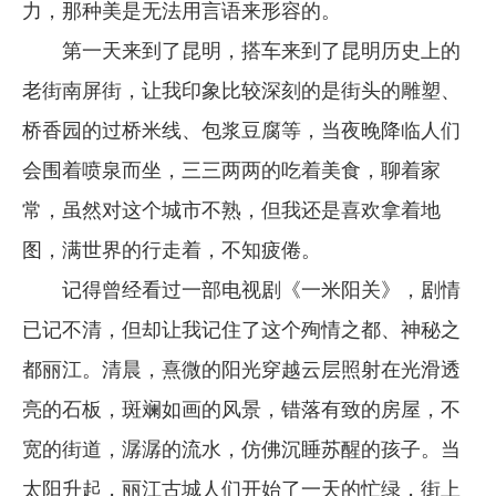
力，那种美是无法用言语来形容的。
企业文化
第一天来到了昆明，搭车来到了昆明历史上的
《资源再生》杂志
老街南屏街，让我印象比较深刻的是街头的雕塑、
行情报价
桥香园的过桥米线、包浆豆腐等，当夜晚降临人们
会围着喷泉而坐，三三两两的吃着美食，聊着家
数字报
常，虽然对这个城市不熟，但我还是喜欢拿着地
图，满世界的行走着，不知疲倦。
记得曾经看过一部电视剧《一米阳关》，剧情
已记不清，但却让我记住了这个殉情之都、神秘之
都丽江。清晨，熹微的阳光穿越云层照射在光滑透
亮的石板，斑斓如画的风景，错落有致的房屋，不
宽的街道，潺潺的流水，仿佛沉睡苏醒的孩子。当
太阳升起，丽江古城人们开始了一天的忙绿，街上