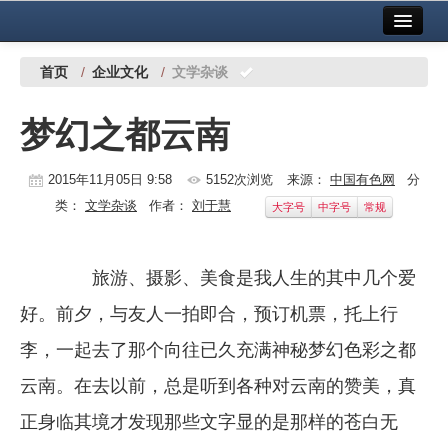
首页
中国有色金属报社主办
广告服务
首页
/
企业文化
/
文学杂谈
要闻
梦幻之都云南
铜镍铅锌
2015年11月05日 9:58
5152次浏览
来源：
中国有色网
分
铝
类：
文学杂谈
作者：
刘于慧
大字号
中字号
常规
稀有稀土
有色市场
旅游、摄影、美食是我人生的其中几个爱
科技
好。前夕，与友人一拍即合，预订机票，托上行
李，一起去了那个向往已久充满神秘梦幻色彩之都
镁钛
云南。在去以前，总是听到各种对云南的赞美，真
地矿 建设
正身临其境才发现那些文字显的是那样的苍白无
党建工作