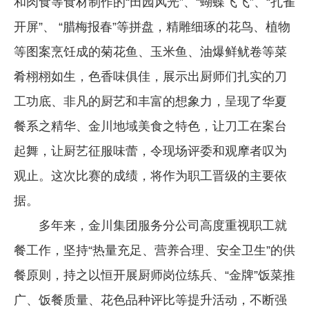
和肉食等食材制作的“田园风光”、“蝴蝶飞飞”、“孔雀
开屏”、 “腊梅报春”等拼盘，精雕细琢的花鸟、植物
等图案烹饪成的菊花鱼、玉米鱼、油爆鲜鱿卷等菜
肴栩栩如生，色香味俱佳，展示出厨师们扎实的刀
工功底、非凡的厨艺和丰富的想象力，呈现了华夏
餐系之精华、金川地域美食之特色，让刀工在案台
起舞，让厨艺征服味蕾，令现场评委和观摩者叹为
观止。这次比赛的成绩，将作为职工晋级的主要依
据。
多年来，金川集团服务分公司高度重视职工就
餐工作，坚持“热量充足、营养合理、安全卫生”的供
餐原则，持之以恒开展厨师岗位练兵、“金牌”饭菜推
广、饭餐质量、花色品种评比等提升活动，不断强