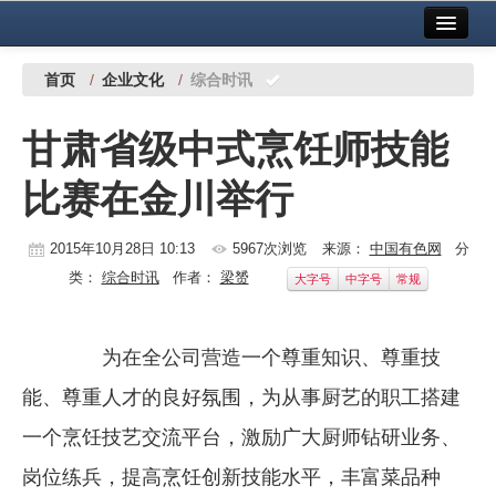
首页
中国有色金属报社主办
广告服务
首页
/
企业文化
/
综合时讯
要闻
甘肃省级中式烹饪师技能
铜镍铅锌
比赛在金川举行
铝
稀有稀土
2015年10月28日 10:13
5967次浏览
来源：
中国有色网
分
类：
综合时讯
作者：
梁赟
大字号
中字号
常规
有色市场
科技
为在全公司营造一个尊重知识、尊重技
镁钛
能、尊重人才的良好氛围，为从事厨艺的职工搭建
地矿 建设
一个烹饪技艺交流平台，激励广大厨师钻研业务、
岗位练兵，提高烹饪创新技能水平，丰富菜品种
党建工作