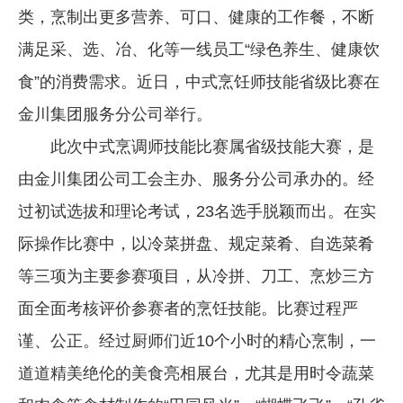
类，烹制出更多营养、可口、健康的工作餐，不断
企业文化
满足采、选、冶、化等一线员工“绿色养生、健康饮
《资源再生》杂志
食”的消费需求。近日，中式烹饪师技能省级比赛在
行情报价
金川集团服务分公司举行。
数字报
此次中式烹调师技能比赛属省级技能大赛，是
由金川集团公司工会主办、服务分公司承办的。经
过初试选拔和理论考试，23名选手脱颖而出。在实
际操作比赛中，以冷菜拼盘、规定菜肴、自选菜肴
等三项为主要参赛项目，从冷拼、刀工、烹炒三方
面全面考核评价参赛者的烹饪技能。比赛过程严
谨、公正。经过厨师们近10个小时的精心烹制，一
道道精美绝伦的美食亮相展台，尤其是用时令蔬菜