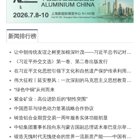
新闻排行榜
一周
每月
让中朝传统友谊之树更加根深叶茂——习近平总书记对朝鲜进行国事访问纪实
《习近平外交文选》第一卷、第二卷出版发行
在习近平文化思想引领下文化和自然遗产保护传承利用工作开创新局面
伟大征程丨延安整风：一次深刻的马克思主义思想教育运动
“绿色中铜”从何而来
紫金矿业：高位进阶后的“韧性突围”
中国恩菲与绿色动力签署战略合作协议
铸造铝合金期货交易一周年服务实体功能初显
中铝集团董事长段向东与蒙古国副总理诺木泰巴亚尔举行会谈
锻造无愧时代无愧使命的世界一流新质产能——中国有色金属工业的战略应对与破局之道（二）