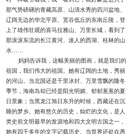
企业文化
那气势磅礴的青藏高原、山清水秀的四川盆地、
辽阔无边的华北平原、宽谷低丘的东南丘陵，登
《资源再生》杂志
上了雄伟壮观的喜马拉雅山、万里长城，看到了
行情报价
那滚滚东流的长江黄河、迷人的西湖、桂林的山
数字报
水……
妈妈告诉我，这幅美丽的图画，就是我们的
祖国，我们伟大的祖国。她有辽阔的土地，秀丽
的河山。当北国还是千里冰封、万里雪飘的隆冬
季节，海南岛却已经是阳光明媚、郁郁葱葱的夏
日景象；当黑龙江旭日东升的时候，西藏还在沉
睡的梦乡。她有悠久的历史，灿烂的文化，是人
类史前文明最早的发源地和四大文明古国之一，
她有四千多年的文字记载历史。当世界还处在愚