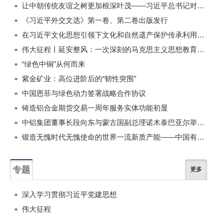
让中朝传统友谊之树更加根深叶茂——习近平总书记对朝鲜进行国事访问纪实
《习近平外交文选》第一卷、第二卷出版发行
在习近平文化思想引领下文化和自然遗产保护传承利用工作开创新局面
伟大征程丨延安整风：一次深刻的马克思主义思想教育运动
“绿色中铜”从何而来
紫金矿业：高位进阶后的“韧性突围”
中国恩菲与绿色动力签署战略合作协议
铸造铝合金期货交易一周年服务实体功能初显
中铝集团董事长段向东与蒙古国副总理诺木泰巴亚尔举行会谈
锻造无愧时代无愧使命的世界一流新质产能——中国有色金属工业的战略应对与破局之道（二）
专题
更多
深入学习贯彻习近平党建思想
伟大征程