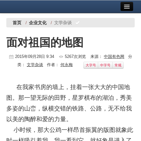
首页
中国有色金属报社主办
广告服务
首页
/
企业文化
/
文学杂谈
要闻
面对祖国的地图
铜镍铅锌
2015年09月28日 9:34
5267次浏览
来源：
中国有色网
分
铝
类：
文学杂谈
作者：
何永梅
大字号
中字号
常规
稀有稀土
有色市场
在我家书房的墙上，挂着一张大大的中国地
科技
图。那一望无际的田野，星罗棋布的湖泊，秀美
多姿的山峦，纵横交错的铁路、公路，无不给我
镁钛
以美的陶醉和爱的力量。
地矿 建设
小时候，那大公鸡一样昂首振翼的版图就象此
党建工作
时一样吸引着我，我一看到它，就好象是进入了