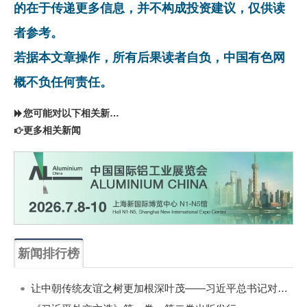
的在于传递更多信息，并不构成投资建议，仅供读
者参考。
若据本文章操作，所有后果读者自负，中国有色网
概不负任何责任。
您可能对以下相关新闻同样感兴趣
更多相关新闻
新闻排行榜
一周
每月
让中朝传统友谊之树更加根深叶茂——习近平总书记对朝鲜进行国事访问纪实