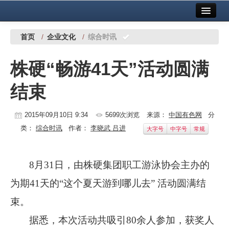
首页
中国有色金属报社主办
广告服务
首页
/
企业文化
/
综合时讯
要闻
株硬“畅游41天”活动圆满
铜镍铅锌
结束
铝
稀有稀土
2015年09月10日 9:34
5699次浏览
来源：
中国有色网
分
类：
综合时讯
作者：
李晓武 吕进
大字号
中字号
常规
有色市场
科技
8
月
31
日
，由株硬集团职工游泳协会主办的
镁钛
为期
41
天的“这个夏天游到哪儿去” 活动圆满结
地矿 建设
束。
据悉，本次活动共吸引
80
余人参加，获奖人
党建工作