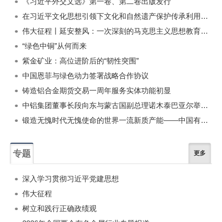
《习近平外交文选》第一卷、第二卷出版发行
在习近平文化思想引领下文化和自然遗产保护传承利用工作开创新局面
伟大征程丨延安整风：一次深刻的马克思主义思想教育运动
“绿色中铜”从何而来
紫金矿业：高位进阶后的“韧性突围”
中国恩菲与绿色动力签署战略合作协议
铸造铝合金期货交易一周年服务实体功能初显
中铝集团董事长段向东与蒙古国副总理诺木泰巴亚尔举行会谈
锻造无愧时代无愧使命的世界一流新质产能——中国有色金属工业的战略应对与破局之道（二）
专题
更多
深入学习贯彻习近平党建思想
伟大征程
树立和践行正确政绩观