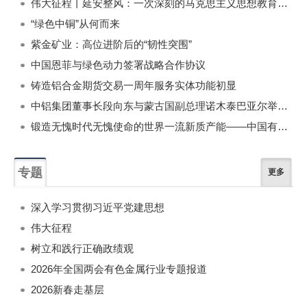
伟大征程丨延安整风：一次深刻的马克思主义思想教育运动
“绿色中铜”从何而来
紫金矿业：高位进阶后的“韧性突围”
中国恩菲与绿色动力签署战略合作协议
铸造铝合金期货交易一周年服务实体功能初显
中铝集团董事长段向东与蒙古国副总理诺木泰巴亚尔举行会谈
锻造无愧时代无愧使命的世界一流新质产能——中国有色金属工业的战略应对与破局之道（二）
专题
更多
深入学习贯彻习近平党建思想
伟大征程
树立和践行正确政绩观
2026年全国两会有色金属行业专题报道
2026新春走基层