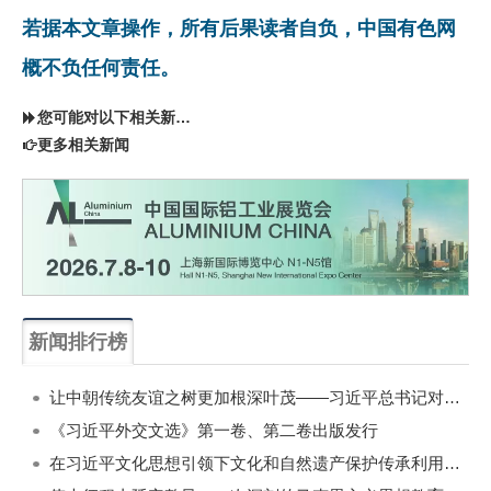
若据本文章操作，所有后果读者自负，中国有色网
概不负任何责任。
您可能对以下相关新闻同样感兴趣
更多相关新闻
新闻排行榜
一周
每月
让中朝传统友谊之树更加根深叶茂——习近平总书记对朝鲜进行国事访问纪实
《习近平外交文选》第一卷、第二卷出版发行
在习近平文化思想引领下文化和自然遗产保护传承利用工作开创新局面