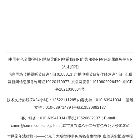
返回顶部
[中国有色金属报社]
-
[网站导航]
-
[联系我们]
-
[广告服务]
-
[有色金属商务平台]
-
[人才招聘]
返回首页
信息网络传播视听节目许可证0108313
广播电视节目制作经营许可证
互联
网新闻信息服务许可证10120170077
京公网安备11010802026470
京ICP
备2021036504号
技术支持热线(7X24小时)：13522111285 内容支持：010-63941034
；运维
支持：010-63971479 (手机)13520882137
客户服务：010-63941034 (手机)13520882137；E-mail：
cnmn@cnmn.com.cn
地址：北京市复兴路乙十二号有色办公大楼613室
本网常年法律顾问——北京市大成律师事务所杨贵生律师 虚假失实报道举报