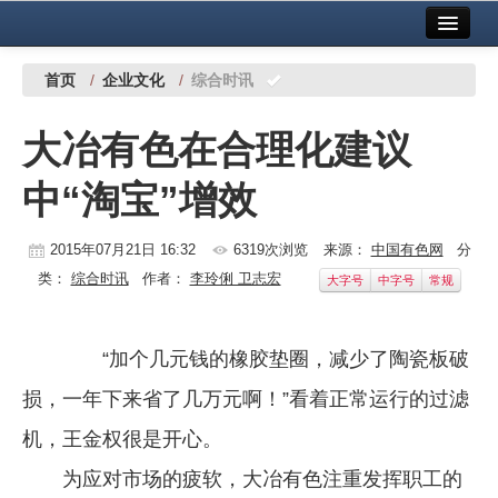
首页
中国有色金属报社主办
广告服务
首页
/
企业文化
/
综合时讯
要闻
大冶有色在合理化建议
铜镍铅锌
中“淘宝”增效
铝
稀有稀土
2015年07月21日 16:32
6319次浏览
来源：
中国有色网
分
类：
综合时讯
作者：
李玲俐 卫志宏
大字号
中字号
常规
有色市场
科技
“加个几元钱的橡胶垫圈，减少了陶瓷板破
镁钛
损，一年下来省了几万元啊！”看着正常运行的过滤
地矿 建设
机，王金权很是开心。
为应对市场的疲软，大冶有色注重发挥职工的
党建工作