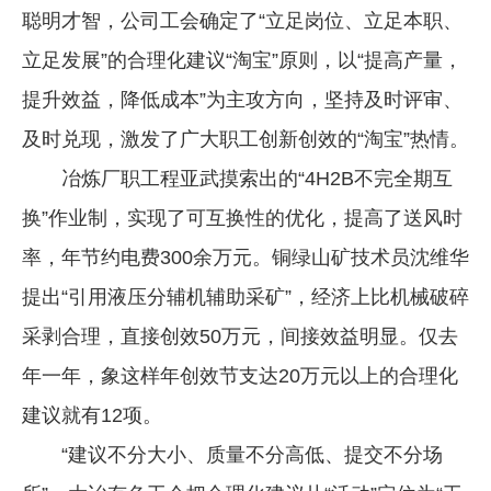
聪明才智，公司工会确定了“立足岗位、立足本职、
企业文化
立足发展”的合理化建议“淘宝”原则，以“提高产量，
《资源再生》杂志
提升效益，降低成本”为主攻方向，坚持及时评审、
行情报价
及时兑现，激发了广大职工创新创效的“淘宝”热情。
数字报
冶炼厂职工程亚武摸索出的“4H2B不完全期互
换”作业制，实现了可互换性的优化，提高了送风时
率，年节约电费300余万元。铜绿山矿技术员沈维华
提出“引用液压分辅机辅助采矿”，经济上比机械破碎
采剥合理，直接创效50万元，间接效益明显。仅去
年一年，象这样年创效节支达20万元以上的合理化
建议就有12项。
“建议不分大小、质量不分高低、提交不分场