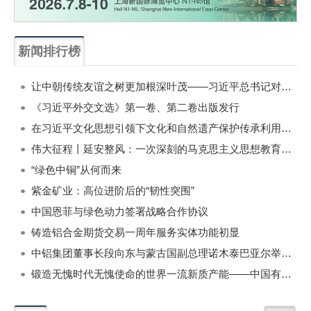
新闻排行榜
一周
每月
让中朝传统友谊之树更加根深叶茂——习近平总书记对朝鲜进行国事访问纪实
《习近平外交文选》第一卷、第二卷出版发行
在习近平文化思想引领下文化和自然遗产保护传承利用工作开创新局面
伟大征程丨延安整风：一次深刻的马克思主义思想教育运动
“绿色中铜”从何而来
紫金矿业：高位进阶后的“韧性突围”
中国恩菲与绿色动力签署战略合作协议
铸造铝合金期货交易一周年服务实体功能初显
中铝集团董事长段向东与蒙古国副总理诺木泰巴亚尔举行会谈
锻造无愧时代无愧使命的世界一流新质产能——中国有色金属工业的战略应对与破局之道（二）