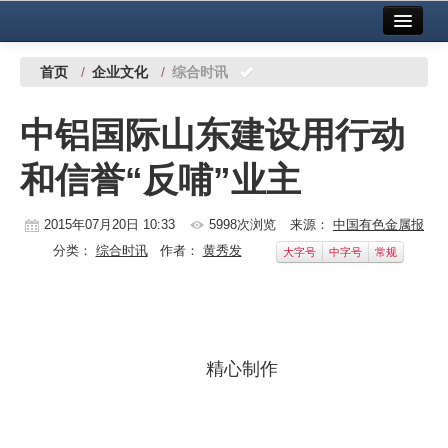
首页
中国有色金属报社主办
广告服务
首页
/
企业文化
/
综合时讯
要闻
中铝国际山东建设用行动
铜镍铅锌
和信誉“反哺”业主
铝
稀有稀土
2015年07月20日 10:33
5998次浏览
来源：
中国有色金属报
分类：
综合时讯
作者：
黄秀发
大字号
中字号
常规
有色市场
科技
镁钛
精心制作
地矿 建设
党建工作