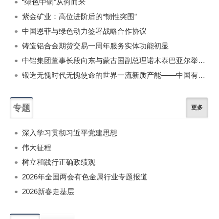
“绿色中铜”从何而来
紫金矿业：高位进阶后的“韧性突围”
中国恩菲与绿色动力签署战略合作协议
铸造铝合金期货交易一周年服务实体功能初显
中铝集团董事长段向东与蒙古国副总理诺木泰巴亚尔举行会谈
锻造无愧时代无愧使命的世界一流新质产能——中国有色金属工业的战略应对与破局之道（二）
专题
更多
深入学习贯彻习近平党建思想
伟大征程
树立和践行正确政绩观
2026年全国两会有色金属行业专题报道
2026新春走基层