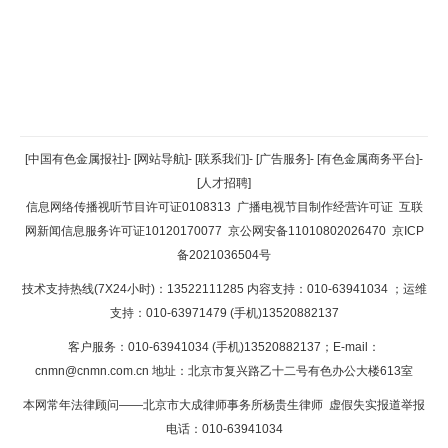
返回顶部
[中国有色金属报社]
-
[网站导航]
-
[联系我们]
-
[广告服务]
-
[有色金属商务平台]
-
[人才招聘]
返回首页
信息网络传播视听节目许可证0108313
广播电视节目制作经营许可证
互联
网新闻信息服务许可证10120170077
京公网安备11010802026470
京ICP
备2021036504号
技术支持热线(7X24小时)：13522111285 内容支持：010-63941034
；运维
支持：010-63971479 (手机)13520882137
客户服务：010-63941034 (手机)13520882137；E-mail：
cnmn@cnmn.com.cn
地址：北京市复兴路乙十二号有色办公大楼613室
本网常年法律顾问——北京市大成律师事务所杨贵生律师 虚假失实报道举报
电话：010-63941034