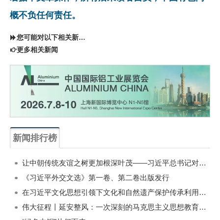
概不负任何责任。
您可能对以下相关新闻同样感兴趣
更多相关新闻
新闻排行榜
一周
每月
让中朝传统友谊之树更加根深叶茂——习近平总书记对朝鲜进行国事访问纪实
《习近平外交文选》第一卷、第二卷出版发行
在习近平文化思想引领下文化和自然遗产保护传承利用工作开创新局面
伟大征程丨延安整风：一次深刻的马克思主义思想教育运动