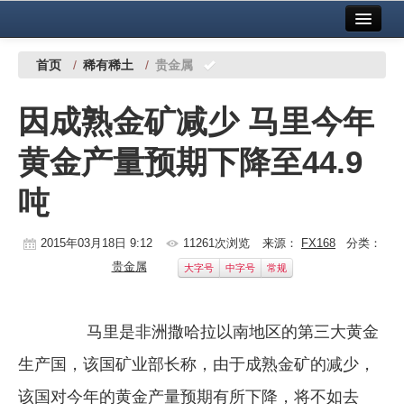
首页
中国有色金属报社主办
广告服务
首页
/
稀有稀土
/
贵金属
要闻
因成熟金矿减少 马里今年
铜镍铅锌
黄金产量预期下降至44.9
铝
吨
稀有稀土
有色市场
2015年03月18日 9:12
11261次浏览
来源：
FX168
分类：
贵金属
大字号
中字号
常规
科技
镁钛
马里是非洲撒哈拉以南地区的第三大黄金
地矿 建设
生产国，该国矿业部长称，由于成熟金矿的减少，
党建工作
该国对今年的黄金产量预期有所下降，将不如去