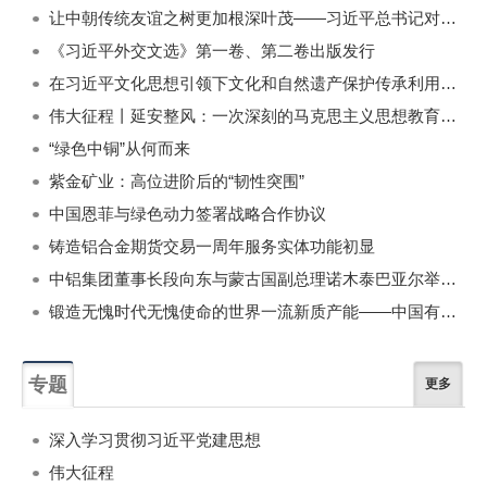
一周
每月
让中朝传统友谊之树更加根深叶茂——习近平总书记对朝鲜进行国事访问纪实
《习近平外交文选》第一卷、第二卷出版发行
在习近平文化思想引领下文化和自然遗产保护传承利用工作开创新局面
伟大征程丨延安整风：一次深刻的马克思主义思想教育运动
“绿色中铜”从何而来
紫金矿业：高位进阶后的“韧性突围”
中国恩菲与绿色动力签署战略合作协议
铸造铝合金期货交易一周年服务实体功能初显
中铝集团董事长段向东与蒙古国副总理诺木泰巴亚尔举行会谈
锻造无愧时代无愧使命的世界一流新质产能——中国有色金属工业的战略应对与破局之道（二）
专题
更多
深入学习贯彻习近平党建思想
伟大征程