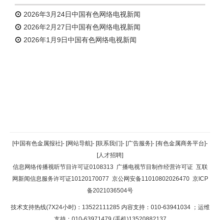
2026年3月24日中国有色网络电视新闻
2026年2月27日中国有色网络电视新闻
2026年1月9日中国有色网络电视新闻
返回顶部
[中国有色金属报社]
-
[网站导航]
-
[联系我们]
-
[广告服务]
-
[有色金属商务平台]
-
[人才招聘]
返回首页
信息网络传播视听节目许可证0108313
广播电视节目制作经营许可证
互联
网新闻信息服务许可证10120170077
京公网安备11010802026470
京ICP
备2021036504号
技术支持热线(7X24小时)：13522111285 内容支持：010-63941034
；运维
支持：010-63971479 (手机)13520882137