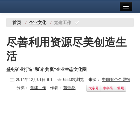
首页
中国有色金属报社主办
广告服务
首页
/
企业文化
/
党建工作
要闻
尽善利用资源尽美创造生
铜镍铅锌
活
铝
盛屯矿业打造“和谐·共赢”企业生态文化圈
稀有稀土
2014年12月01日 9:1
6530次浏览
来源：
中国有色金属报
有色市场
分类：
党建工作
作者：
范恺然
大字号
中字号
常规
科技
镁钛
地矿 建设
党建工作