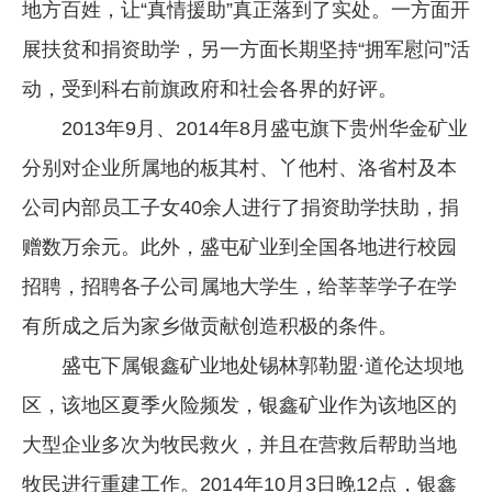
地方百姓，让“真情援助”真正落到了实处。一方面开
展扶贫和捐资助学，另一方面长期坚持“拥军慰问”活
动，受到科右前旗政府和社会各界的好评。
2013年9月、2014年8月盛屯旗下贵州华金矿业
分别对企业所属地的板其村、丫他村、洛省村及本
公司内部员工子女40余人进行了捐资助学扶助，捐
赠数万余元。此外，盛屯矿业到全国各地进行校园
招聘，招聘各子公司属地大学生，给莘莘学子在学
有所成之后为家乡做贡献创造积极的条件。
盛屯下属银鑫矿业地处锡林郭勒盟·道伦达坝地
区，该地区夏季火险频发，银鑫矿业作为该地区的
大型企业多次为牧民救火，并且在营救后帮助当地
牧民进行重建工作。2014年10月3日晚12点，银鑫