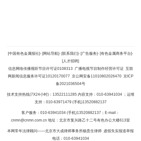
返回顶部
[中国有色金属报社]
-
[网站导航]
-
[联系我们]
-
[广告服务]
-
[有色金属商务平台]
-
[人才招聘]
返回首页
信息网络传播视听节目许可证0108313
广播电视节目制作经营许可证
互联
网新闻信息服务许可证10120170077
京公网安备11010802026470
京ICP
备2021036504号
技术支持热线(7X24小时)：13522111285 内容支持：010-63941034
；运维
支持：010-63971479 (手机)13520882137
客户服务：010-63941034 (手机)13520882137；E-mail：
cnmn@cnmn.com.cn
地址：北京市复兴路乙十二号有色办公大楼613室
本网常年法律顾问——北京市大成律师事务所杨贵生律师 虚假失实报道举报
电话：010-63941034