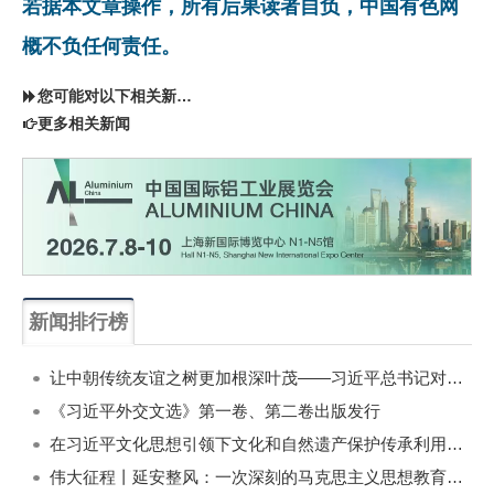
若据本文章操作，所有后果读者自负，中国有色网
概不负任何责任。
您可能对以下相关新闻同样感兴趣
更多相关新闻
新闻排行榜
一周
每月
让中朝传统友谊之树更加根深叶茂——习近平总书记对朝鲜进行国事访问纪实
《习近平外交文选》第一卷、第二卷出版发行
在习近平文化思想引领下文化和自然遗产保护传承利用工作开创新局面
伟大征程丨延安整风：一次深刻的马克思主义思想教育运动