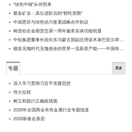
“绿色中铜”从何而来
紫金矿业：高位进阶后的“韧性突围”
中国恩菲与绿色动力签署战略合作协议
铸造铝合金期货交易一周年服务实体功能初显
中铝集团董事长段向东与蒙古国副总理诺木泰巴亚尔举行会谈
锻造无愧时代无愧使命的世界一流新质产能——中国有色金属工业的战略应对与破局之道（二）
专题
更多
深入学习贯彻习近平党建思想
伟大征程
树立和践行正确政绩观
2026年全国两会有色金属行业专题报道
2026新春走基层