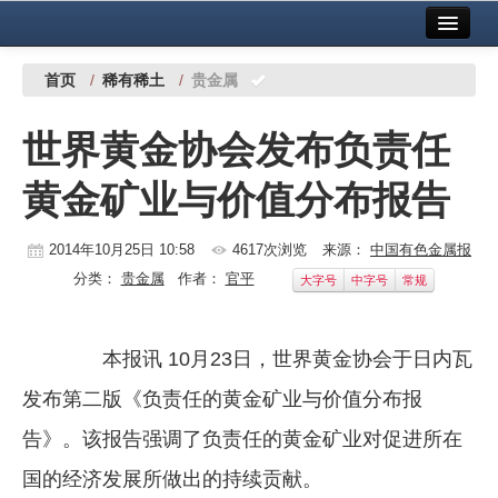
首页
中国有色金属报社主办
广告服务
首页
/
稀有稀土
/
贵金属
要闻
世界黄金协会发布负责任
铜镍铅锌
黄金矿业与价值分布报告
铝
稀有稀土
2014年10月25日 10:58
4617次浏览
来源：
中国有色金属报
分类：
贵金属
作者：
官平
大字号
中字号
常规
有色市场
科技
本报讯 10月23日，世界黄金协会于日内瓦
镁钛
发布第二版《负责任的黄金矿业与价值分布报
地矿 建设
告》。该报告强调了负责任的黄金矿业对促进所在
国的经济发展所做出的持续贡献。
党建工作