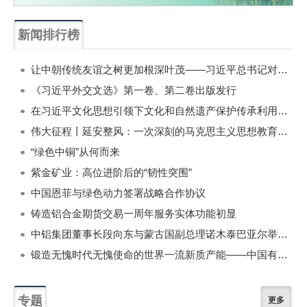
新闻排行榜
一周
每月
让中朝传统友谊之树更加根深叶茂——习近平总书记对朝鲜进行国事访问纪实
《习近平外交文选》第一卷、第二卷出版发行
在习近平文化思想引领下文化和自然遗产保护传承利用工作开创新局面
伟大征程丨延安整风：一次深刻的马克思主义思想教育运动
“绿色中铜”从何而来
紫金矿业：高位进阶后的“韧性突围”
中国恩菲与绿色动力签署战略合作协议
铸造铝合金期货交易一周年服务实体功能初显
中铝集团董事长段向东与蒙古国副总理诺木泰巴亚尔举行会谈
锻造无愧时代无愧使命的世界一流新质产能——中国有色金属工业的战略应对与破局之道（二）
专题
更多