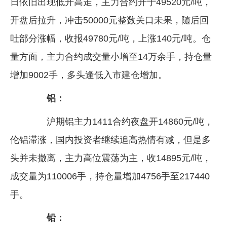
日依旧出现低开高走，主力合约开于49520元/吨，
企业文化
开盘后拉升，冲击50000元整数关口未果，随后回
《资源再生》杂志
吐部分涨幅，收报49780元/吨，上涨140元/吨。仓
量方面，主力合约成交量小增至14万余手，持仓量
行情报价
增加9002手，多头逢低入市建仓增加。
数字报
铝：
沪期铝主力1411合约夜盘开14860元/吨，
伦铝滞涨，国内投资者继续追高热情有减，但是多
头并未撤离，主力高位震荡为主，收14895元/吨，
成交量为110006手，持仓量增加4756手至217440
手。
铅：