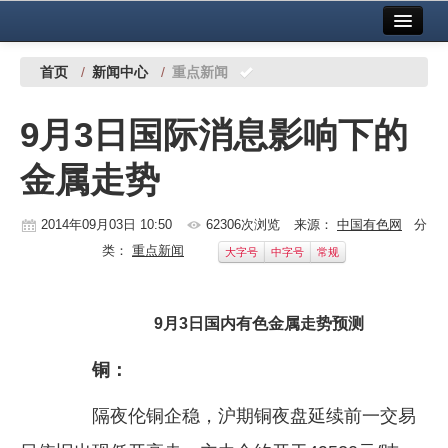
首页
中国有色金属报社主办
广告服务
首页
/
新闻中心
/
重点新闻
要闻
9月3日国际消息影响下的
铜镍铅锌
金属走势
铝
稀有稀土
2014年09月03日 10:50
62306次浏览
来源：
中国有色网
分
类：
重点新闻
大字号
中字号
常规
有色市场
科技
9月3日国内有色金属走势预测
镁钛
铜：
地矿 建设
隔夜伦铜企稳，沪期铜夜盘延续前一交易
党建工作