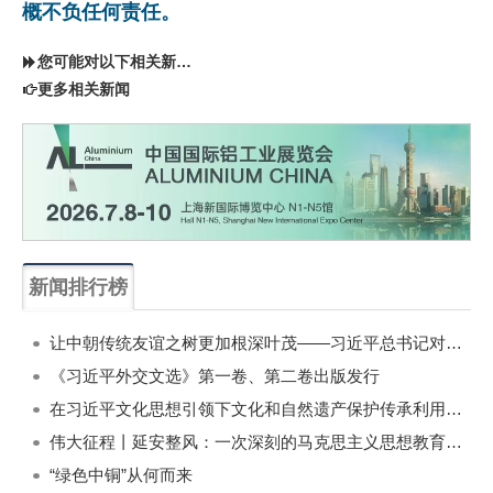
概不负任何责任。
您可能对以下相关新闻同样感兴趣
更多相关新闻
新闻排行榜
一周
每月
让中朝传统友谊之树更加根深叶茂——习近平总书记对朝鲜进行国事访问纪实
《习近平外交文选》第一卷、第二卷出版发行
在习近平文化思想引领下文化和自然遗产保护传承利用工作开创新局面
伟大征程丨延安整风：一次深刻的马克思主义思想教育运动
“绿色中铜”从何而来