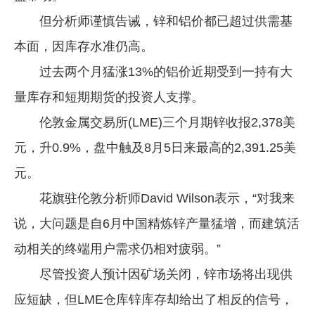
企业文化
但分析师谨慎告诫，锌和铝价都已超过供需基
本面，因库存水准仍高。
《资源再生》杂志
过去两个月猛涨13%的铝价近期受到一持有大
行情报价
量库存和短期期货的投资人支撑。
数字报
伦敦金属交易所(LME)三个月期锌收报2,378美
元，升0.9%，盘中触及8月5日来最高的2,391.25美
元。
花旗驻伦敦分析师David Wilson表示，“对我来
说，大问题是自6月中国精炼锌产量猛增，而建筑活
动相关的终端用户需求仍相对疲弱。”
尽管投资人预计因矿场关闭，锌市场将出现供
应短缺，但LME仓库锌库存却给出了相反的信号，