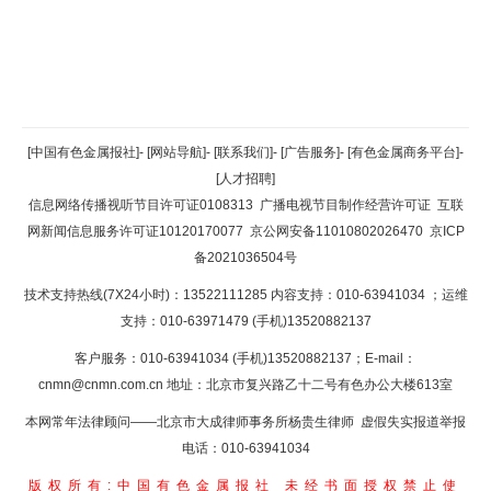
返回顶部
[中国有色金属报社]
-
[网站导航]
-
[联系我们]
-
[广告服务]
-
[有色金属商务平台]
-
[人才招聘]
返回首页
信息网络传播视听节目许可证0108313
广播电视节目制作经营许可证
互联
网新闻信息服务许可证10120170077
京公网安备11010802026470
京ICP
备2021036504号
技术支持热线(7X24小时)：13522111285 内容支持：010-63941034
；运维
支持：010-63971479 (手机)13520882137
客户服务：010-63941034 (手机)13520882137；E-mail：
cnmn@cnmn.com.cn
地址：北京市复兴路乙十二号有色办公大楼613室
本网常年法律顾问——北京市大成律师事务所杨贵生律师 虚假失实报道举报
电话：010-63941034
版权所有:中国有色金属报社
未经书面授权禁止使