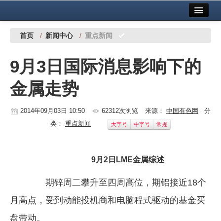
首页
中国有色金属报社主办
广告服务
首页
/
新闻中心
/
重点新闻
要闻
9月3日国际消息影响下的
铜镍铅锌
金属走势
铝
稀有稀土
2014年09月03日 10:50
62312次浏览
来源：
中国有色网
分
类：
重点新闻
大字号
中字号
常规
有色市场
科技
9月2日LME金属综述
镁钛
期锌周二攀升至四周高位，期铝接近18个
地矿 建设
月高点，受到动能投机商和电脑程式驱动的基金买
党建工作
盘带动。