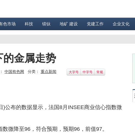
有色市场
科技
镁钛
地矿 建设
党建工作
企业文化
下的金属走势
：
中国有色网
分类：
重点新闻
大字号
中字号
常规
7日)公布的数据显示，法国8月INSEE商业信心指数微
数微降至96，符合预期，预期96，前值97。