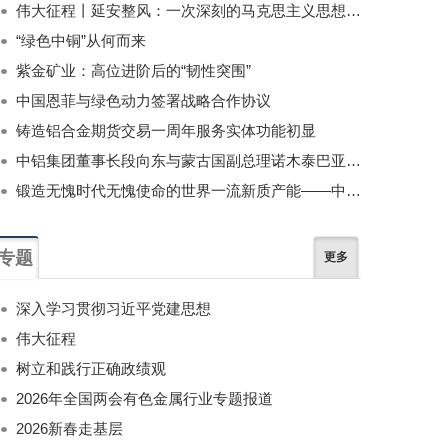
伟大征程丨延安整风：一次深刻的马克思主义思想教育运动
“绿色中铜”从何而来
紫金矿业：高位进阶后的“韧性突围”
中国恩菲与绿色动力签署战略合作协议
铸造铝合金期货交易一周年服务实体功能初显
中铝集团董事长段向东与蒙古国副总理诺木泰巴亚尔举行会谈
锻造无愧时代无愧使命的世界一流新质产能——中国有色金属工业的战略应对与破局之道（二）
专题
更多
深入学习贯彻习近平党建思想
伟大征程
树立和践行正确政绩观
2026年全国两会有色金属行业专题报道
2026新春走基层