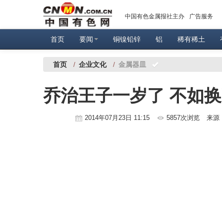
中国有色金属报社主办
广告服务
首页
要闻
铜镍铅锌
铝
稀有稀土
首页
/
企业文化
/
金属器皿
乔治王子一岁了 不如
2014年07月23日 11:15
5857次浏览
来源