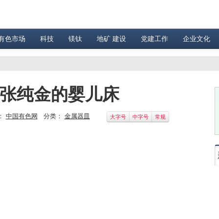
有色市场
科技
镁钛
地矿 建设
党建工作
企业文化
换张纯金的婴儿床
：
中国有色网
分类：
金属器皿
大字号
中字号
常规