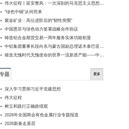
伟大征程丨延安整风：一次深刻的马克思主义思想教育运动
“绿色中铜”从何而来
紫金矿业：高位进阶后的“韧性突围”
中国恩菲与绿色动力签署战略合作协议
铸造铝合金期货交易一周年服务实体功能初显
中铝集团董事长段向东与蒙古国副总理诺木泰巴亚尔举行会谈
锻造无愧时代无愧使命的世界一流新质产能——中国有色金属工业的战略应对与破局之道（二）
专题
更多
深入学习贯彻习近平党建思想
伟大征程
树立和践行正确政绩观
2026年全国两会有色金属行业专题报道
2026新春走基层