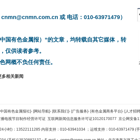
cnmn.com.cn 或 电话：010-63971479）
非中国有色金属报）”的文章，均转载自其它媒体，转
，仅供读者参考。
色网概不负任何责任。
更多相关新闻
[中国有色金属报社]
-
[网站导航]
-
[联系我们]
-
[广告服务]
-
[有色金属商务平台]
-
[人才招聘
广播电视节目制作经营许可证
互联网新闻信息服务许可证10120170077
京公网安备110
小时)：13522111285 内容支持：010-63941034
；运维支持：010-63971479 (手机
34 (手机)13520882137；E-mail：
cnmn@cnmn.com.cn
地址：北京市复兴路乙十二