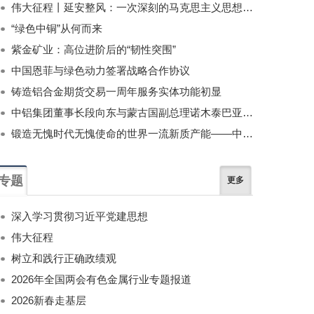
伟大征程丨延安整风：一次深刻的马克思主义思想教育运动
“绿色中铜”从何而来
紫金矿业：高位进阶后的“韧性突围”
中国恩菲与绿色动力签署战略合作协议
铸造铝合金期货交易一周年服务实体功能初显
中铝集团董事长段向东与蒙古国副总理诺木泰巴亚尔举行会谈
锻造无愧时代无愧使命的世界一流新质产能——中国有色金属工业的战略应对与破局之道（二）
专题
更多
深入学习贯彻习近平党建思想
伟大征程
树立和践行正确政绩观
2026年全国两会有色金属行业专题报道
2026新春走基层