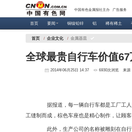
中国有色金属报社主办
广告服务
首页
要闻
铜镍铅锌
铝
稀有稀土
首页
/
企业文化
/
金属器皿
全球最贵自行车价值67万
2014年06月25日 14:37
6930次浏览
来源
据报道，每一辆自行车都是工厂工人用
工缝制而成，棕色车座也是精心制作，让顾客
此外，生产公司的名称被雕刻在自行车