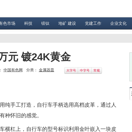
有色市场
科技
镁钛
地矿 建设
党建工作
企业文化
元 镀24K黄金
：
中国有色网
分类：
金属器皿
大字号
中字号
常规
纯手工打造，自行车手柄选用高档皮革，通过人
有种怀旧的感觉。
横杠上，自行车的型号标识利用金叶嵌入一块皮