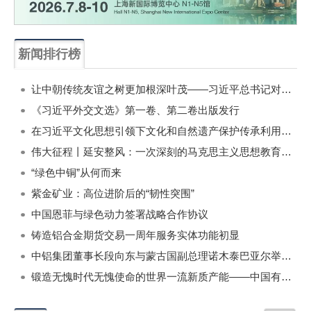
新闻排行榜
一周
每月
让中朝传统友谊之树更加根深叶茂——习近平总书记对朝鲜进行国事访问纪实
《习近平外交文选》第一卷、第二卷出版发行
在习近平文化思想引领下文化和自然遗产保护传承利用工作开创新局面
伟大征程丨延安整风：一次深刻的马克思主义思想教育运动
“绿色中铜”从何而来
紫金矿业：高位进阶后的“韧性突围”
中国恩菲与绿色动力签署战略合作协议
铸造铝合金期货交易一周年服务实体功能初显
中铝集团董事长段向东与蒙古国副总理诺木泰巴亚尔举行会谈
锻造无愧时代无愧使命的世界一流新质产能——中国有色金属工业的战略应对与破局之道（二）