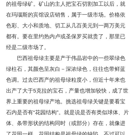
的祖母绿矿。矿山的主人把宝石切割加工以后，就
企业文化
在玛瑙斯的宾馆设店销售，属于一级市场。价格依
《资源再生》杂志
色彩、大小和质地、切工从几百美元到一两万美元
行情报价
都有。要在里约热内卢或圣保罗买就贵了，那里已
数字报
经是二级市场了。
巴西祖母绿主要是产于伟晶岩中的一些翠绿色
绿柱石，其颜色呈灰白－深浓绿色，往往也带鲜蓝
色调。过去巴西产的祖母绿粒度小，但近十年来也
出产了大于5克拉的宝石，产量也增加较快，成了世
界上重要的祖母绿产地。挑选祖母绿关键是要看宝
石内是否有“花园结构”。就是说是否有类似球体、片
体、条带形状的结构同时（或部分）存在，就像进
了花园一样。花园结构是祖母绿的缺陷，不过可以