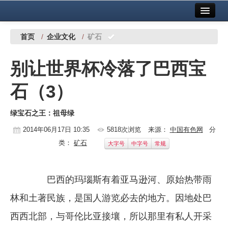
首页
中国有色金属报社主办
广告服务
首页
/
企业文化
/
矿石
要闻
别让世界杯冷落了巴西宝
铜镍铅锌
石（3）
铝
绿宝石之王：祖母绿
稀有稀土
2014年06月17日 10:35
5818次浏览
来源：
中国有色网
分
有色市场
类：
矿石
大字号
中字号
常规
科技
镁钛
巴西的玛瑙斯有着亚马逊河、原始热带雨
林和土著民族，是国人游览必去的地方。因地处巴
地矿 建设
西西北部，与哥伦比亚接壤，所以那里有私人开采
党建工作