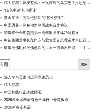
伟大征程丨延安整风：一次深刻的马克思主义思想教育运动
“绿色中铜”从何而来
紫金矿业：高位进阶后的“韧性突围”
中国恩菲与绿色动力签署战略合作协议
铸造铝合金期货交易一周年服务实体功能初显
中铝集团董事长段向东与蒙古国副总理诺木泰巴亚尔举行会谈
锻造无愧时代无愧使命的世界一流新质产能——中国有色金属工业的战略应对与破局之道（二）
专题
更多
深入学习贯彻习近平党建思想
伟大征程
树立和践行正确政绩观
2026年全国两会有色金属行业专题报道
2026新春走基层