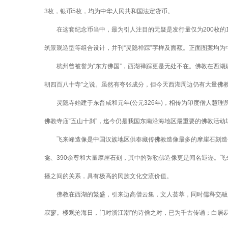
3枚，银币5枚，均为中华人民共和国法定货币。
在这套纪念币当中，最为引人注目的无疑是发行量仅为200枚的1
筑景观造型等组合设计，并刊“灵隐禅踪”字样及面额。正面图案均
杭州曾被誉为“东方佛国”，西湖禅踪更是无处不在。佛教在西湖建
朝四百八十寺”之说。虽然有夸张成分，但今天西湖周边仍有大量佛
灵隐寺始建于东晋咸和元年(公元326年)，相传为印度僧人慧理
佛教寺庙“五山十刹”，迄今仍是我国东南沿海地区最重要的佛教活
飞来峰造像是中国汉族地区供奉藏传佛教造像最多的摩崖石刻造像群
龛、390余尊和大量摩崖石刻，其中的弥勒佛造像更是闻名遐迩。
播之间的关系，具有极高的民族文化交流价值。
佛教在西湖的繁盛，引来边高僧云集，文人荟萃，同时儒释交融，
寂寥。楼观沧海日，门对浙江潮”的诗僧之对，已为千古传诵；白居易