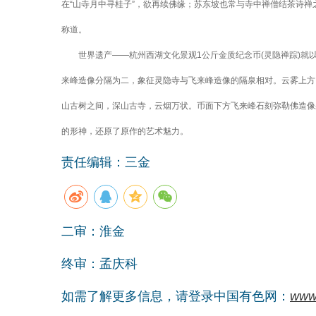
在“山寺月中寻桂子”，欲再续佛缘；苏东坡也常与寺中禅僧结茶诗禅
称道。
世界遗产——杭州西湖文化景观1公斤金质纪念币(灵隐禅踪)就
来峰造像分隔为二，象征灵隐寺与飞来峰造像的隔泉相对。云雾上方
山古树之间，深山古寺，云烟万状。币面下方飞来峰石刻弥勒佛造像
的形神，还原了原作的艺术魅力。
责任编辑：三金
二审：淮金
终审：孟庆科
如需了解更多信息，请登录中国有色网：
www