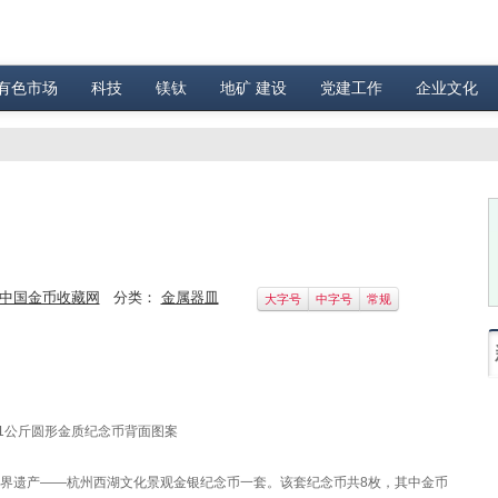
有色市场
科技
镁钛
地矿 建设
党建工作
企业文化
中国金币收藏网
分类：
金属器皿
大字号
中字号
常规
1公斤圆形金质纪念币背面图案
世界遗产——杭州西湖文化景观金银纪念币一套。该套纪念币共8枚，其中金币