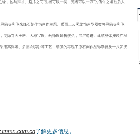
之缘，他与辩才、赵抃之间“生者可以一笑，死者可以一叹”的僧俗之谊被后人
以灵隐寺和飞来峰石刻作为创作主题。币面上云雾纹饰造型图案将灵隐寺和飞
，灵隐寺天王殿、大雄宝殿、药师殿建筑恢弘，层层递进。建筑整体掩映在群
采用高浮雕、多层次喷砂等工艺，细腻的再现了原石刻作品弥勒佛及十八罗汉
.cnmn.com.cn
了解更多信息。