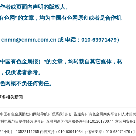
作者或页面内声明的版权人。
国有色网”的文章，均为中国有色网原创或者是合作机
cnmn.com.cn 或 电话：010-63971479）
非中国有色金属报）”的文章，均转载自其它媒体，转
，仅供读者参考。
色网概不负任何责任。
更多相关新闻
[中国有色金属报社]
-
[网站导航]
-
[联系我们]
-
[广告服务]
-
[有色金属商务平台]
-
[人才招聘
广播电视节目制作经营许可证
互联网新闻信息服务许可证10120170077
京公网安备110
小时)：13522111285 内容支持：010-63941034
；运维支持：010-63971479 (手机