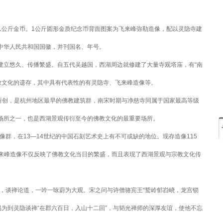
公斤金币。1公斤圆形金质纪念币背面图案为飞来峰弥勒造像，配以灵隐寺建
为中华人民共和国国徽，并刊国名、年号。
立悠久、传播繁盛。自五代吴越国，西湖周边就修建了大量寺观塔庙，有“南
教文化的遗存，其中具有代表性的有灵隐寺、飞来峰造像等。
所创，是杭州地区最早的佛教建筑群，南宋时期与净慈寺同属于国家最高等级
动场所之一，也是西湖景观传衍至今的佛教文化的最重要场所。
，在13—14世纪的中国石刻艺术史上有不可或缺的地位。现存造像115
飞来峰造像不仅反映了佛教文化当日的繁盛，而且表现了西湖景观与宗教文化传
谈禅论道，一吟一咏蔚为大观。宋之问与诗僧骆宾王“鹫岭郁岧峣，龙宫锁
为到灵隐谈禅“在郡六百日，入山十二回”，与韬光禅师的深厚友谊，使他不忘