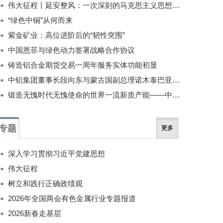
伟大征程丨延安整风：一次深刻的马克思主义思想教育运动
“绿色中铜”从何而来
紫金矿业：高位进阶后的“韧性突围”
中国恩菲与绿色动力签署战略合作协议
铸造铝合金期货交易一周年服务实体功能初显
中铝集团董事长段向东与蒙古国副总理诺木泰巴亚尔举行会谈
锻造无愧时代无愧使命的世界一流新质产能——中国有色金属工业的战略应对与破局之道（二）
专题
更多
深入学习贯彻习近平党建思想
伟大征程
树立和践行正确政绩观
2026年全国两会有色金属行业专题报道
2026新春走基层