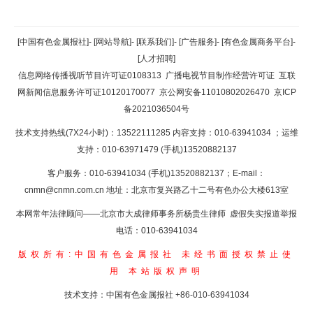
返回顶部
[中国有色金属报社]
-
[网站导航]
-
[联系我们]
-
[广告服务]
-
[有色金属商务平台]
-
[人才招聘]
返回首页
信息网络传播视听节目许可证0108313
广播电视节目制作经营许可证
互联
网新闻信息服务许可证10120170077
京公网安备11010802026470
京ICP
备2021036504号
技术支持热线(7X24小时)：13522111285 内容支持：010-63941034
；运维
支持：010-63971479 (手机)13520882137
客户服务：010-63941034 (手机)13520882137；E-mail：
cnmn@cnmn.com.cn
地址：北京市复兴路乙十二号有色办公大楼613室
本网常年法律顾问——北京市大成律师事务所杨贵生律师 虚假失实报道举报
电话：010-63941034
版权所有:中国有色金属报社
未经书面授权禁止使
用
本站版权声明
技术支持：中国有色金属报社
+86-010-63941034