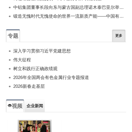
中铝集团董事长段向东与蒙古国副总理诺木泰巴亚尔举行会谈
锻造无愧时代无愧使命的世界一流新质产能——中国有色金属工业的战略应对与破局之道（二）
专题
更多
深入学习贯彻习近平党建思想
伟大征程
树立和践行正确政绩观
2026年全国两会有色金属行业专题报道
2026新春走基层
视频
企业新闻
专题新闻
人物专访