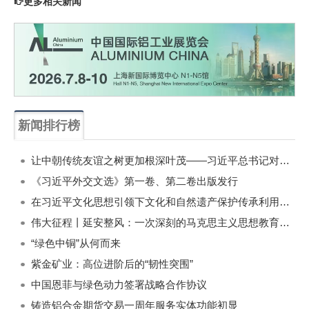
更多相关新闻
新闻排行榜
一周
每月
让中朝传统友谊之树更加根深叶茂——习近平总书记对朝鲜进行国事访问纪实
《习近平外交文选》第一卷、第二卷出版发行
在习近平文化思想引领下文化和自然遗产保护传承利用工作开创新局面
伟大征程丨延安整风：一次深刻的马克思主义思想教育运动
“绿色中铜”从何而来
紫金矿业：高位进阶后的“韧性突围”
中国恩菲与绿色动力签署战略合作协议
铸造铝合金期货交易一周年服务实体功能初显