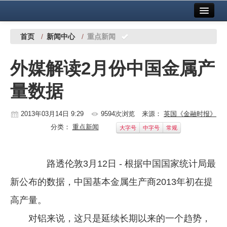
首页
中国有色金属报社主办
广告服务
首页
/
新闻中心
/
重点新闻
要闻
外媒解读2月份中国金属产
铜镍铅锌
量数据
铝
稀有稀土
2013年03月14日 9:29
9594次浏览
来源：
英国《金融时报》
分类：
重点新闻
大字号
中字号
常规
有色市场
科技
路透伦敦3月12日 - 根据中国国家统计局最
镁钛
新公布的数据，中国基本金属生产商2013年初在提
地矿 建设
高产量。
对铝来说，这只是延续长期以来的一个趋势，
党建工作