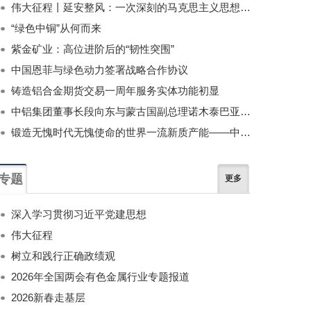
伟大征程丨延安整风：一次深刻的马克思主义思想教育运动
“绿色中铜”从何而来
紫金矿业：高位进阶后的“韧性突围”
中国恩菲与绿色动力签署战略合作协议
铸造铝合金期货交易一周年服务实体功能初显
中铝集团董事长段向东与蒙古国副总理诺木泰巴亚尔举行会谈
锻造无愧时代无愧使命的世界一流新质产能——中国有色金属工业的战略应对与破局之道（二）
专题
更多
深入学习贯彻习近平党建思想
伟大征程
树立和践行正确政绩观
2026年全国两会有色金属行业专题报道
2026新春走基层