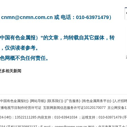
cnmn.com.cn 或 电话：010-63971479）
非中国有色金属报）”的文章，均转载自其它媒体，转
，仅供读者参考。
色网概不负任何责任。
更多相关新闻
[中国有色金属报社]
-
[网站导航]
-
[联系我们]
-
[广告服务]
-
[有色金属商务平台]
-
[人才招聘
广播电视节目制作经营许可证
互联网新闻信息服务许可证10120170077
京公网安备110
小时)：13522111285 内容支持：010-63941034
；运维支持：010-63971479 (手机
34 (手机)13520882137；E-mail：
cnmn@cnmn.com.cn
地址：北京市复兴路乙十二