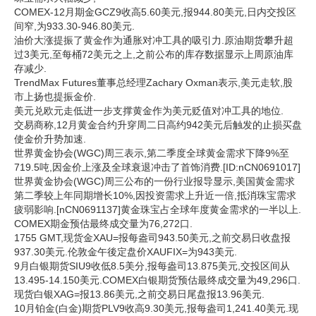
COMEX-12月期金GCZ9收高5.60美元,报944.80美元,日内交投区
企业文化
间窄,为933.30-946.80美元.
油价大涨提振了黄金作为通胀对冲工具的吸引力.原油期货攀升超
《资源再生》杂志
过3美元,至每桶72美元之上,之前公布的库存数据显示上周原油库
存减少.
行情报价
TrendMax Futures董事总经理Zachary Oxman表示,美元走软,股
市上扬也提振金价.
数字报
美元兑欧元走低进一步支撑黄金作为美元贬值对冲工具的地位.
交易商称,12月黄金合约升穿周二日高约942美元后触发的止损买盘
使金价升势加速.
世界黄金协会(WGC)周三表示,第二季度全球黄金需求下降9%至
719.5吨,因金价上涨及全球衰退冲击了首饰消费.[ID:nCN0691017]
世界黄金协会(WGC)周三公布的一份行业报导显示,美国黄金需求
第二季较上年同期增长10%,因投资需求上升近一倍,抵消珠宝需求
疲弱影响.[nCN0691137]黄金珠宝占全球年度黄金需求的一半以上.
COMEX期金预估最终成交量为76,272口.
1755 GMT,现货金XAU=报每盎司943.50美元,之前交易日收盘报
937.30美元.伦敦金午後定盘价XAUFIX=为943美元.
9月白银期货SIU9收低8.5美分,报每盎司13.875美元,交投区间从
13.495-14.150美元.COMEX白银期货预估最终成交量为49,296口.
现货白银XAG=报13.86美元,之前交易日尾盘报13.96美元.
10月铂金(白金)期货PLV9收高9.30美元,报每盎司1,241.40美元.现