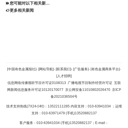
您可能对以下相关新闻同样感兴趣
更多相关新闻
返回顶部
[中国有色金属报社]
-
[网站导航]
-
[联系我们]
-
[广告服务]
-
[有色金属商务平台]
-
[人才招聘]
返回首页
信息网络传播视听节目许可证0108313
广播电视节目制作经营许可证
互联
网新闻信息服务许可证10120170077
京公网安备11010802026470
京ICP
备2021036504号
技术支持热线(7X24小时)：13522111285 内容支持：010-63941034
；运维
支持：010-63971479 (手机)13520882137
客户服务：010-63941034 (手机)13520882137；E-mail：