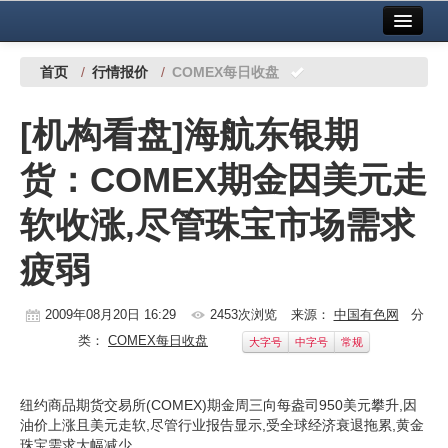
首页
中国有色金属报社主办
广告服务
首页
/
行情报价
/
COMEX每日收盘
要闻
[机构看盘]海航东银期
铜镍铅锌
货：COMEX期金因美元走
铝
软收涨,尽管珠宝市场需求
稀有稀土
疲弱
有色市场
科技
2009年08月20日 16:29
2453次浏览
来源：
中国有色网
分
类：
COMEX每日收盘
大字号
中字号
常规
镁钛
地矿 建设
纽约商品期货交易所(COMEX)期金周三向每盎司950美元攀升,因
油价上涨且美元走软,尽管行业报告显示,受全球经济衰退拖累,黄金
党建工作
珠宝需求大幅减少,