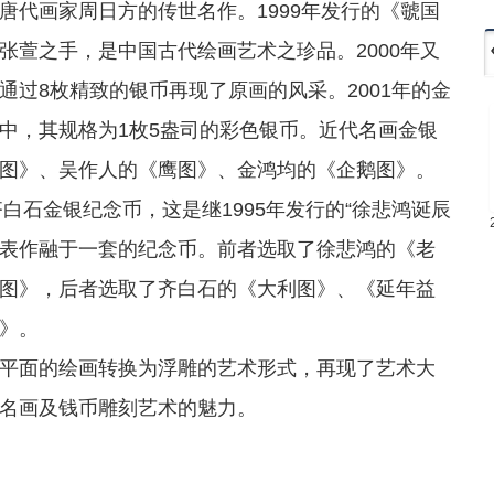
唐代画家周日方的传世名作。1999年发行的《虢国
张萱之手，是中国古代绘画艺术之珍品。2000年又
过8枚精致的银币再现了原画的风采。2001年的金
中，其规格为1枚5盎司的彩色银币。近代名画金银
图》、吴作人的《鹰图》、金鸿均的《企鹅图》。
白石金银纪念币，这是继1995年发行的“徐悲鸿诞辰
代表作融于一套的纪念币。前者选取了徐悲鸿的《老
图》，后者选取了齐白石的《大利图》、《延年益
》。
面的绘画转换为浮雕的艺术形式，再现了艺术大
名画及钱币雕刻艺术的魅力。