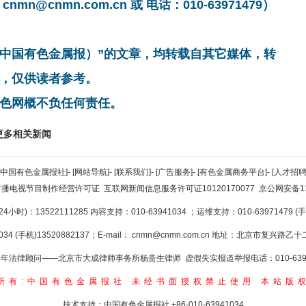
cnmn.com.cn 或 电话：010-63971479）
非中国有色金属报）”的文章，均转载自其它媒体，转
，仅供读者参考。
色网概不负任何责任。
更多相关新闻
[中国有色金属报社]
-
[网站导航]
-
[联系我们]
-
[广告服务]
-
[有色金属商务平台]
-
[人才招聘
广播电视节目制作经营许可证
互联网新闻信息服务许可证10120170077
京公网安备110
小时)：13522111285 内容支持：010-63941034
；运维支持：010-63971479 (手机
34 (手机)13520882137；E-mail：
cnmn@cnmn.com.cn
地址：北京市复兴路乙十二
年法律顾问——北京市大成律师事务所杨贵生律师 虚假失实报道举报电话：010-6394
所有:中国有色金属报社
未经书面授权禁止使用
本站版
技术支持：中国有色金属报社
+86-010-63941034