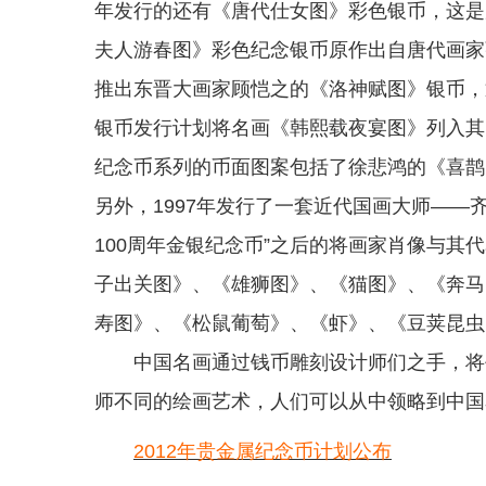
年发行的还有《唐代仕女图》彩色银币，这是
夫人游春图》彩色纪念银币原作出自唐代画家
推出东晋大画家顾恺之的《洛神赋图》银币，通
银币发行计划将名画《韩熙载夜宴图》列入其
纪念币系列的币面图案包括了徐悲鸿的《喜鹊
另外，1997年发行了一套近代国画大师――齐
100周年金银纪念币”之后的将画家肖像与其
子出关图》、《雄狮图》、《猫图》、《奔马
寿图》、《松鼠葡萄》、《虾》、《豆荚昆虫
中国名画通过钱币雕刻设计师们之手，将平
师不同的绘画艺术，人们可以从中领略到中国
2012年贵金属纪念币计划公布