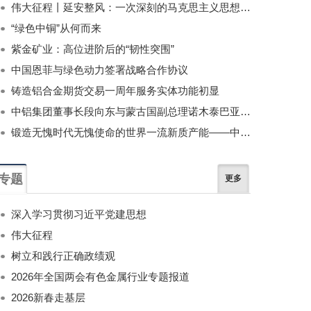
伟大征程丨延安整风：一次深刻的马克思主义思想教育运动
“绿色中铜”从何而来
紫金矿业：高位进阶后的“韧性突围”
中国恩菲与绿色动力签署战略合作协议
铸造铝合金期货交易一周年服务实体功能初显
中铝集团董事长段向东与蒙古国副总理诺木泰巴亚尔举行会谈
锻造无愧时代无愧使命的世界一流新质产能——中国有色金属工业的战略应对与破局之道（二）
专题
更多
深入学习贯彻习近平党建思想
伟大征程
树立和践行正确政绩观
2026年全国两会有色金属行业专题报道
2026新春走基层