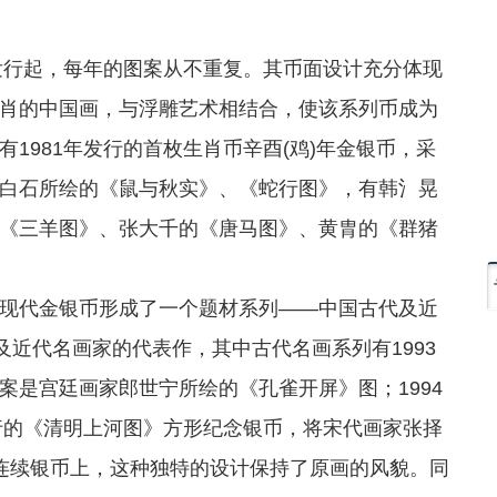
发行起，每年的图案从不重复。其币面设计充分体现
肖的中国画，与浮雕艺术相结合，使该系列币成为
1981年发行的首枚生肖币辛酉(鸡)年金银币，采
白石所绘的《鼠与秋实》、《蛇行图》，有韩氵晃
《三羊图》、张大千的《唐马图》、黄胄的《群猪
代金银币形成了一个题材系列――中国古代及近
及近代名画家的代表作，其中古代名画系列有1993
案是宫廷画家郎世宁所绘的《孔雀开屏》图；1994
发行的《清明上河图》方形纪念银币，将宋代画家张择
连续银币上，这种独特的设计保持了原画的风貌。同