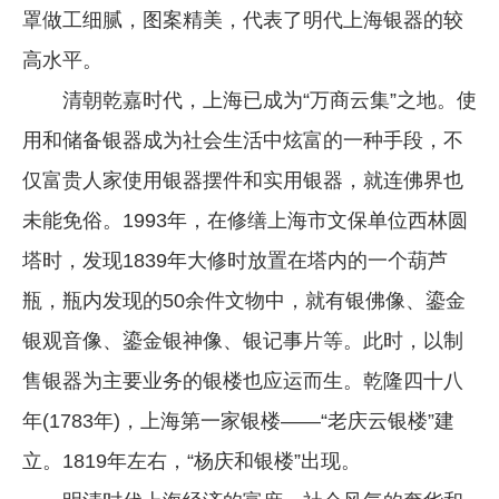
罩做工细腻，图案精美，代表了明代上海银器的较
高水平。
清朝乾嘉时代，上海已成为“万商云集”之地。使
用和储备银器成为社会生活中炫富的一种手段，不
仅富贵人家使用银器摆件和实用银器，就连佛界也
未能免俗。1993年，在修缮上海市文保单位西林圆
塔时，发现1839年大修时放置在塔内的一个葫芦
瓶，瓶内发现的50余件文物中，就有银佛像、鎏金
银观音像、鎏金银神像、银记事片等。此时，以制
售银器为主要业务的银楼也应运而生。乾隆四十八
年(1783年)，上海第一家银楼——“老庆云银楼”建
立。1819年左右，“杨庆和银楼”出现。