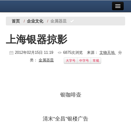
首页
中国有色金属报社主办
广告服务
首页
/
企业文化
/
金属器皿
要闻
上海银器掠影
铜镍铅锌
2012年02月15日 11:19
6875次浏览
来源：
文物天地
分
铝
类：
金属器皿
大字号
中字号
常规
稀有稀土
有色市场
科技
银咖啡壶
镁钛
地矿 建设
清末“全昌”银楼广告
党建工作