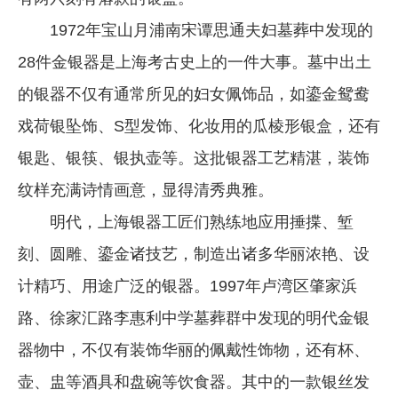
1972年宝山月浦南宋谭思通夫妇墓葬中发现的
28件金银器是上海考古史上的一件大事。墓中出土
的银器不仅有通常所见的妇女佩饰品，如鎏金鸳鸯
戏荷银坠饰、S型发饰、化妆用的瓜棱形银盒，还有
银匙、银筷、银执壶等。这批银器工艺精湛，装饰
纹样充满诗情画意，显得清秀典雅。
明代，上海银器工匠们熟练地应用捶揲、堑
刻、圆雕、鎏金诸技艺，制造出诸多华丽浓艳、设
计精巧、用途广泛的银器。1997年卢湾区肇家浜
路、徐家汇路李惠利中学墓葬群中发现的明代金银
器物中，不仅有装饰华丽的佩戴性饰物，还有杯、
壶、盅等酒具和盘碗等饮食器。其中的一款银丝发