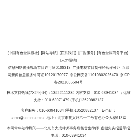
返回顶部
[中国有色金属报社]
-
[网站导航]
-
[联系我们]
-
[广告服务]
-
[有色金属商务平台]
-
[人才招聘]
返回首页
信息网络传播视听节目许可证0108313
广播电视节目制作经营许可证
互联
网新闻信息服务许可证10120170077
京公网安备11010802026470
京ICP
备2021036504号
技术支持热线(7X24小时)：13522111285 内容支持：010-63941034
；运维
支持：010-63971479 (手机)13520882137
客户服务：010-63941034 (手机)13520882137；E-mail：
cnmn@cnmn.com.cn
地址：北京市复兴路乙十二号有色办公大楼613室
本网常年法律顾问——北京市大成律师事务所杨贵生律师 虚假失实报道举报
电话：010-63941034