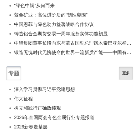
“绿色中铜”从何而来
紫金矿业：高位进阶后的“韧性突围”
中国恩菲与绿色动力签署战略合作协议
铸造铝合金期货交易一周年服务实体功能初显
中铝集团董事长段向东与蒙古国副总理诺木泰巴亚尔举行会谈
锻造无愧时代无愧使命的世界一流新质产能——中国有色金属工业的战略应对与破局之道（二）
专题
更多
深入学习贯彻习近平党建思想
伟大征程
树立和践行正确政绩观
2026年全国两会有色金属行业专题报道
2026新春走基层