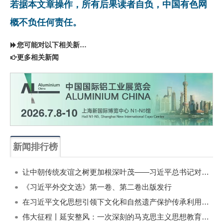
若据本文章操作，所有后果读者自负，中国有色网
概不负任何责任。
您可能对以下相关新闻同样感兴趣
更多相关新闻
新闻排行榜
一周
每月
让中朝传统友谊之树更加根深叶茂——习近平总书记对朝鲜进行国事访问纪实
《习近平外交文选》第一卷、第二卷出版发行
在习近平文化思想引领下文化和自然遗产保护传承利用工作开创新局面
伟大征程丨延安整风：一次深刻的马克思主义思想教育运动