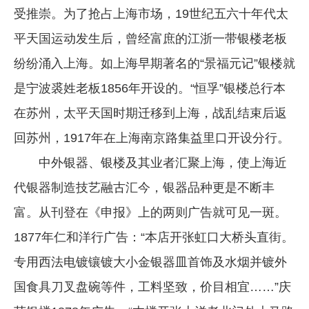
受推崇。为了抢占上海市场，19世纪五六十年代太
平天国运动发生后，曾经富庶的江浙一带银楼老板
纷纷涌入上海。如上海早期著名的“景福元记”银楼就
是宁波裘姓老板1856年开设的。“恒孚”银楼总行本
在苏州，太平天国时期迁移到上海，战乱结束后返
回苏州，1917年在上海南京路集益里口开设分行。
中外银器、银楼及其业者汇聚上海，使上海近
代银器制造技艺融古汇今，银器品种更是不断丰
富。从刊登在《申报》上的两则广告就可见一斑。
1877年仁和洋行广告：“本店开张虹口大桥头直街。
专用西法电镀镶镀大小金银器皿首饰及水烟并镀外
国食具刀叉盘碗等件，工料坚致，价目相宜……”庆