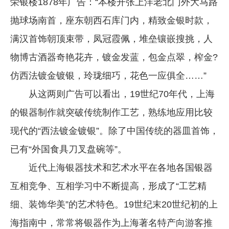
荣银楼1878年广告：“本楼开张上洋老北门外大马路
抛球场南首，座东朝西石库门内，精致金银时款，
满汉首饰朝顶束带，凤冠霞佩，堆垒镶嵌搜挑，人
物博古酒器奇艳花卉，镀金发蓝，包金点翠，榨金?
仿西法镀金镀银，玲珑细巧，花色一应俱全……”
从这两则广告可以看出，19世纪70年代，上海
的银器制作就突破传统制作工艺，熟练地应用比较
现代的“西法镀金镀银”。除了中国传统的器皿首饰，
已有“外国食具刀叉盘碗等”。
近代上海银器技术和艺术水平在各地各国银器
互相竞争、互相学习中不断提高，形成了“工艺精
细、装饰华美”的艺术特色。19世纪末20世纪初的上
海指南中，常常将银器作为上海著名特产向游客推