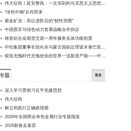
伟大征程丨延安整风：一次深刻的马克思主义思想教育运动
“绿色中铜”从何而来
紫金矿业：高位进阶后的“韧性突围”
中国恩菲与绿色动力签署战略合作协议
铸造铝合金期货交易一周年服务实体功能初显
中铝集团董事长段向东与蒙古国副总理诺木泰巴亚尔举行会谈
锻造无愧时代无愧使命的世界一流新质产能——中国有色金属工业的战略应对与破局之道（二）
专题
更多
深入学习贯彻习近平党建思想
伟大征程
树立和践行正确政绩观
2026年全国两会有色金属行业专题报道
2026新春走基层