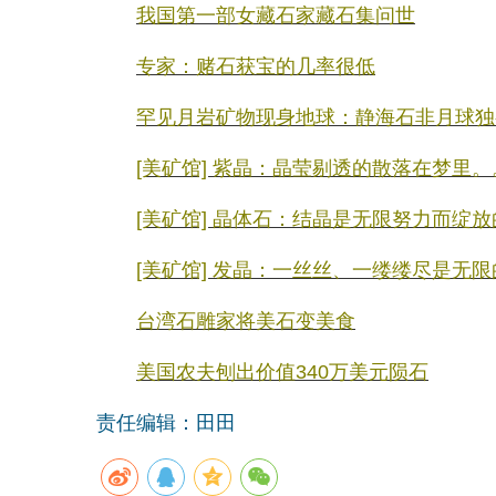
我国第一部女藏石家藏石集问世
专家：赌石获宝的几率很低
罕见月岩矿物现身地球：静海石非月球独
[美矿馆] 紫晶：晶莹剔透的散落在梦里。
[美矿馆] 晶体石：结晶是无限努力而绽
[美矿馆] 发晶：一丝丝、一缕缕尽是无
台湾石雕家将美石变美食
美国农夫刨出价值340万美元陨石
责任编辑：田田