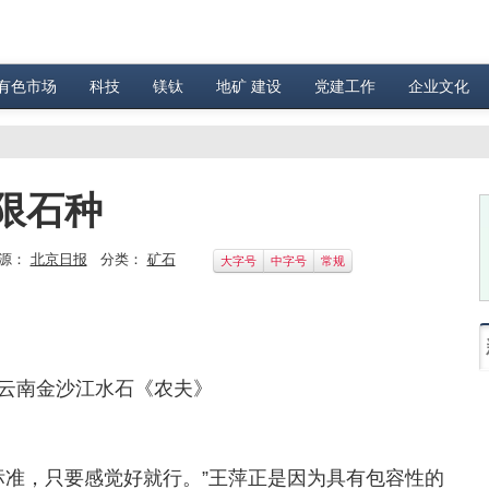
有色市场
科技
镁钛
地矿 建设
党建工作
企业文化
限石种
源：
北京日报
分类：
矿石
大字号
中字号
常规
云南金沙江水石《农夫》
准，只要感觉好就行。”王萍正是因为具有包容性的