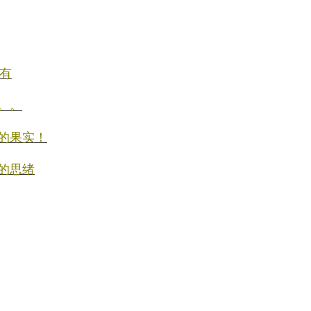
有
。。
放的果实！
限的思绪