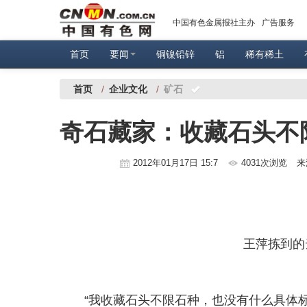
中国有色金属报社主办
广告服务
首页
要闻
铜镍铅锌
铝
稀有稀土
首页
/
企业文化
/
矿石
奇石藏家：收藏石头不
2012年01月17日 15:7
4031次浏览
来
王萍拣到的
“我收藏石头不限石种，也没有什么具体标