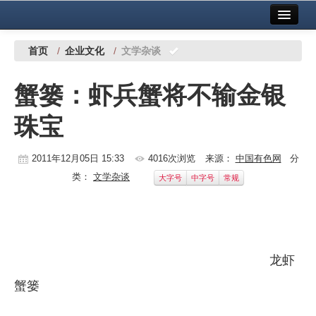
首页
中国有色金属报社主办
广告服务
首页
/
企业文化
/
文学杂谈
要闻
蟹篓：虾兵蟹将不输金银
铜镍铅锌
珠宝
铝
稀有稀土
2011年12月05日 15:33
4016次浏览
来源：
中国有色网
分
类：
文学杂谈
大字号
中字号
常规
有色市场
科技
镁钛
龙虾
地矿 建设
蟹篓
党建工作