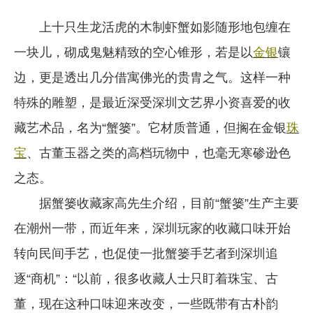
企业文化
上十只生龙活虎的木制虾蟹如影随形地包缠在
《资源再生》杂志
一块儿，砌成鬼魅精致的空心锥形，若是以
金银
镶
边，更是透出几分借寓佛光的贵胄之气。这样一种
行情报价
特殊的雕塑，是最近深受深圳文艺界小资喜爱的收
数字报
藏艺术品，名为“蟹篓”。它材质普通，但搁在金银
珠
宝
、古董玉器之类的高档玩物中，也毫无寒碜逊色
之态。
据蟹篓收藏家高先生介绍，目前“蟹篓”生产主要
在潮州一带，而近年来，深圳玩家的收藏口味开始
转向民间手艺，也促使一批蟹篓手艺者到深圳追
逐“商机”：“以前，很多收藏人士只盯着珠宝、古
董，现在这种口味迎来改变，一些既带有古朴韵