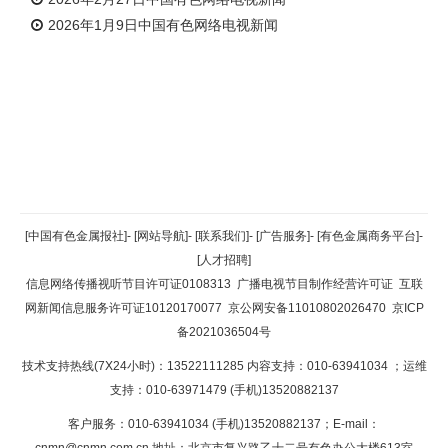
2026年1月9日中国有色网络电视新闻
返回顶部
[中国有色金属报社]
-
[网站导航]
-
[联系我们]
-
[广告服务]
-
[有色金属商务平台]
-
[人才招聘]
返回首页
信息网络传播视听节目许可证0108313
广播电视节目制作经营许可证
互联
网新闻信息服务许可证10120170077
京公网安备11010802026470
京ICP
备2021036504号
技术支持热线(7X24小时)：13522111285 内容支持：010-63941034
；运维
支持：010-63971479 (手机)13520882137
客户服务：010-63941034 (手机)13520882137；E-mail：
cnmn@cnmn.com.cn
地址：北京市复兴路乙十二号有色办公大楼613室