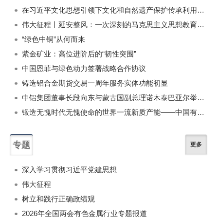
在习近平文化思想引领下文化和自然遗产保护传承利用工作开创新局面
伟大征程丨延安整风：一次深刻的马克思主义思想教育运动
“绿色中铜”从何而来
紫金矿业：高位进阶后的“韧性突围”
中国恩菲与绿色动力签署战略合作协议
铸造铝合金期货交易一周年服务实体功能初显
中铝集团董事长段向东与蒙古国副总理诺木泰巴亚尔举行会谈
锻造无愧时代无愧使命的世界一流新质产能——中国有色金属工业的战略应对与破局之道（二）
专题
更多
深入学习贯彻习近平党建思想
伟大征程
树立和践行正确政绩观
2026年全国两会有色金属行业专题报道