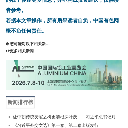
者参考。
若据本文章操作，所有后果读者自负，中国有色网
概不负任何责任。
您可能对以下相关新闻同样感兴趣
更多相关新闻
新闻排行榜
一周
每月
让中朝传统友谊之树更加根深叶茂——习近平总书记对朝鲜进行国事访问纪实
《习近平外交文选》第一卷、第二卷出版发行