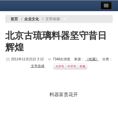
首页
中国有色金属报社主办
广告服务
首页
/
企业文化
/
文学杂谈
要闻
北京古琉璃料器坚守昔日
铜镍铅锌
辉煌
铝
稀有稀土
2011年11月21日 3:12
7348次浏览
来源：
《收藏》
分类：
文学杂谈
大字号
中字号
常规
有色市场
科技
镁钛
料器富贵花开
地矿 建设
党建工作