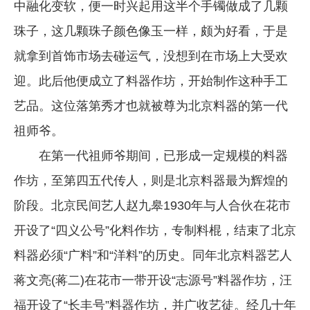
中融化变软，便一时兴起用这半个手镯做成了几颗
珠子，这几颗珠子颜色像玉一样，颇为好看，于是
就拿到首饰市场去碰运气，没想到在市场上大受欢
迎。此后他便成立了料器作坊，开始制作这种手工
艺品。这位落第秀才也就被尊为北京料器的第一代
祖师爷。
在第一代祖师爷期间，已形成一定规模的料器
作坊，至第四五代传人，则是北京料器最为辉煌的
阶段。北京民间艺人赵九皋1930年与人合伙在花市
开设了“四义公号”化料作坊，专制料棍，结束了北京
料器必须“广料”和“洋料”的历史。同年北京料器艺人
蒋文亮(蒋二)在花市一带开设“志源号”料器作坊，汪
福开设了“长丰号”料器作坊，并广收艺徒。经几十年