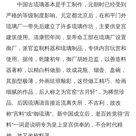
中国古琉璃基本是手工制作，元朝时已经受到
严格的等级制度影响。元定都北京后，在和平门外
琉璃厂一带先后建立了许多琉璃作坊，主要供皇宫
建筑使用。清康熙年间，皇帝命工部在琉璃厂设置
御厂，派官监制料器和琉璃制品，专供内宫玩赏和
使用。据传，乾隆初年，御厂胡姓总监，以善造料
器著称，以精白料做胎，吹成花瓶、烟壶、盘碗，
其胎型极薄，外画珐琅釉彩，这些做工精巧、绘画
细腻的作品，后人称之为官窑“古月轩”，为稀世珍
品。后因琉璃谐音接近流离失所，不吉利，故改
称“宫料”或“御琉璃”。新中国成立后，老百姓觉得“宫
料”一词是说明专为皇上皇宫供奉的，不合时代精
神，故又改称料器。