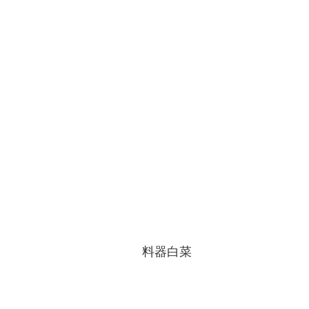
企业文化
《资源再生》杂志
行情报价
数字报
料器白菜