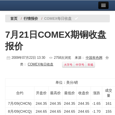
首页
中国有色金属报社主办
广告服务
首页
/
行情报价
/
COMEX每日收盘
要闻
7月21日COMEX期铜收盘
铜镍铅锌
报价
铝
稀有稀土
2009年07月22日 13:30
2758次浏览
来源：
中国有色网
分
类：
COMEX每日收盘
大字号
中字号
常规
有色市场
科技
单位：美分/磅
镁钛
成交
合约
开盘价
最高价
最低价
收盘价
涨跌
量
地矿 建设
7月/09(CHCN)
244.35
244.35
244.35
244.35
-1.65
161
党建工作
8月/09(CHCQ)
244.65
244.65
244.65
244.65
-1.70
155