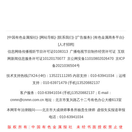
返回顶部
[中国有色金属报社]
-
[网站导航]
-
[联系我们]
-
[广告服务]
-
[有色金属商务平台]
-
[人才招聘]
返回首页
信息网络传播视听节目许可证0108313
广播电视节目制作经营许可证
互联
网新闻信息服务许可证10120170077
京公网安备11010802026470
京ICP
备2021036504号
技术支持热线(7X24小时)：13522111285 内容支持：010-63941034
；运维
支持：010-63971479 (手机)13520882137
客户服务：010-63941034 (手机)13520882137；E-mail：
cnmn@cnmn.com.cn
地址：北京市复兴路乙十二号有色办公大楼613室
本网常年法律顾问——北京市大成律师事务所杨贵生律师 虚假失实报道举报
电话：010-63941034
版权所有:中国有色金属报社
未经书面授权禁止使