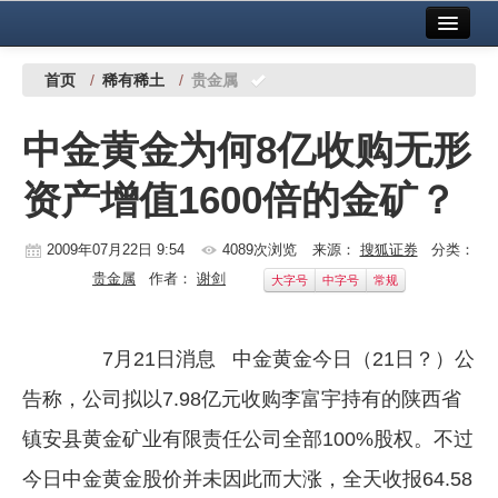
首页
中国有色金属报社主办
广告服务
首页
/
稀有稀土
/
贵金属
要闻
中金黄金为何8亿收购无形
铜镍铅锌
资产增值1600倍的金矿？
铝
稀有稀土
2009年07月22日 9:54
4089次浏览
来源：
搜狐证券
分类：
贵金属
作者：
谢剑
大字号
中字号
常规
有色市场
科技
7月21日消息 中金黄金今日（21日？）公
镁钛
告称，公司拟以7.98亿元收购李富宇持有的陕西省
地矿 建设
镇安县黄金矿业有限责任公司全部100%股权。不过
今日中金黄金股价并未因此而大涨，全天收报64.58
党建工作