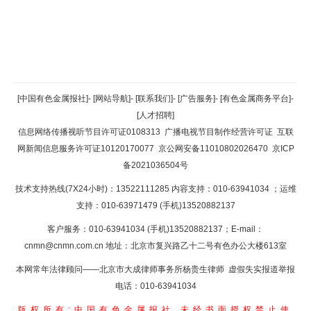
返回顶部
[中国有色金属报社]
-
[网站导航]
-
[联系我们]
-
[广告服务]
-
[有色金属商务平台]
-
[人才招聘]
返回首页
信息网络传播视听节目许可证0108313
广播电视节目制作经营许可证
互联
网新闻信息服务许可证10120170077
京公网安备11010802026470
京ICP
备2021036504号
技术支持热线(7X24小时)：13522111285 内容支持：010-63941034
；运维
支持：010-63971479 (手机)13520882137
客户服务：010-63941034 (手机)13520882137；E-mail：
cnmn@cnmn.com.cn
地址：北京市复兴路乙十二号有色办公大楼613室
本网常年法律顾问——北京市大成律师事务所杨贵生律师 虚假失实报道举报
电话：010-63941034
版权所有:中国有色金属报社
未经书面授权禁止使