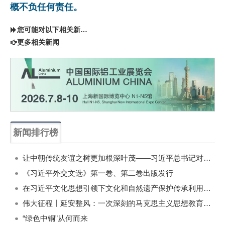
概不负任何责任。
您可能对以下相关新闻同样感兴趣
更多相关新闻
新闻排行榜
一周
每月
让中朝传统友谊之树更加根深叶茂——习近平总书记对朝鲜进行国事访问纪实
《习近平外交文选》第一卷、第二卷出版发行
在习近平文化思想引领下文化和自然遗产保护传承利用工作开创新局面
伟大征程丨延安整风：一次深刻的马克思主义思想教育运动
“绿色中铜”从何而来