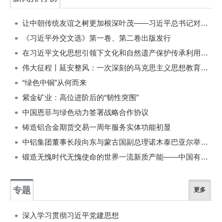
一周
每月
让中朝传统友谊之树更加根深叶茂——习近平总书记对朝鲜进行国事访问纪实
《习近平外交文选》第一卷、第二卷出版发行
在习近平文化思想引领下文化和自然遗产保护传承利用工作开创新局面
伟大征程丨延安整风：一次深刻的马克思主义思想教育运动
“绿色中铜”从何而来
紫金矿业：高位进阶后的“韧性突围”
中国恩菲与绿色动力签署战略合作协议
铸造铝合金期货交易一周年服务实体功能初显
中铝集团董事长段向东与蒙古国副总理诺木泰巴亚尔举行会谈
锻造无愧时代无愧使命的世界一流新质产能——中国有色金属工业的战略应对与破局之道（二）
专题
更多
深入学习贯彻习近平党建思想