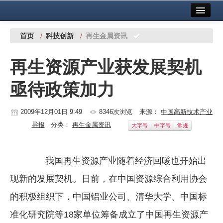
首页
中国有色金属报社主办
广告服务
首页
/
科技创新
/
再生金属资讯
要闻
再生资源产业获发展契机
铜镍铅锌
亟待政策加力
铝
稀有稀土
2009年12月01日 9:49
8346次浏览
来源：
中国高新技术产业
导报
分类：
再生金属资讯
大字号
中字号
常规
有色市场
科技
我国再生资源产业随着经济回暖也开始出
镁钛
现新的发展契机。日前，在中国资源综合利用协会
地矿 建设
的积极组织下，中国铝业公司、清华大学、中国标
准化研究院等18家单位筹备成立了中国再生资源产
党建工作