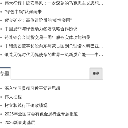
伟大征程丨延安整风：一次深刻的马克思主义思想教育运动
“绿色中铜”从何而来
紫金矿业：高位进阶后的“韧性突围”
中国恩菲与绿色动力签署战略合作协议
铸造铝合金期货交易一周年服务实体功能初显
中铝集团董事长段向东与蒙古国副总理诺木泰巴亚尔举行会谈
锻造无愧时代无愧使命的世界一流新质产能——中国有色金属工业的战略应对与破局之道（二）
专题
更多
深入学习贯彻习近平党建思想
伟大征程
树立和践行正确政绩观
2026年全国两会有色金属行业专题报道
2026新春走基层