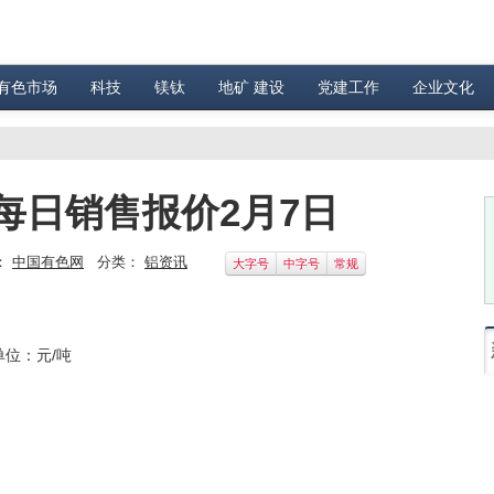
有色市场
科技
镁钛
地矿 建设
党建工作
企业文化
每日销售报价2月7日
：
中国有色网
分类：
铝资讯
大字号
中字号
常规
 单位：元/吨