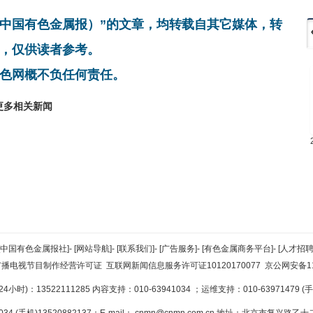
非中国有色金属报）”的文章，均转载自其它媒体，转
，仅供读者参考。
色网概不负任何责任。
更多相关新闻
[中国有色金属报社]
-
[网站导航]
-
[联系我们]
-
[广告服务]
-
[有色金属商务平台]
-
[人才招聘
广播电视节目制作经营许可证
互联网新闻信息服务许可证10120170077
京公网安备110
小时)：13522111285 内容支持：010-63941034
；运维支持：010-63971479 (手机
34 (手机)13520882137；E-mail：
cnmn@cnmn.com.cn
地址：北京市复兴路乙十二