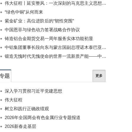
伟大征程丨延安整风：一次深刻的马克思主义思想教育运动
“绿色中铜”从何而来
紫金矿业：高位进阶后的“韧性突围”
中国恩菲与绿色动力签署战略合作协议
铸造铝合金期货交易一周年服务实体功能初显
中铝集团董事长段向东与蒙古国副总理诺木泰巴亚尔举行会谈
锻造无愧时代无愧使命的世界一流新质产能——中国有色金属工业的战略应对与破局之道（二）
专题
更多
深入学习贯彻习近平党建思想
伟大征程
树立和践行正确政绩观
2026年全国两会有色金属行业专题报道
2026新春走基层