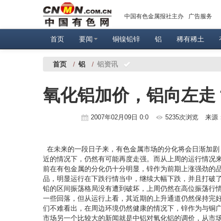
中国有色金属报社主办
广告服务
首页
要闻
铜镍铅锌
铝
稀有稀土
首页
/
铝
/
铝资讯
氧化铝加价，铝向左走
2007年02月09日 0:0
5235次浏览
来源
在未来的一段日子来，有色金属市场的分化将会日渐加剧
近的情况下，仍然有可能再度走强。而从上周的运行情况来
前在有包金属的分化仍十分明显，锌作为前期上涨强劲的品种，
品，明显运行在下跌行情当中，继续大幅下跌，并且打破
铅的区间振荡格局没有遭到破坏，上周仍然在高位振荡行
一些回落，但从运行上看，其近期的上升通道仍然保持完
们不难看出，在周边环境仍然健康的情况下，锌作为与铜广样
市场另一个比较大的新闻就是中铝对氧化铝的调价，从市场的