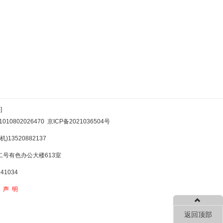
]
10802026470
京ICP备2021036504号
)13520882137
号有色办公大楼613室
1034
权声明
返回顶部