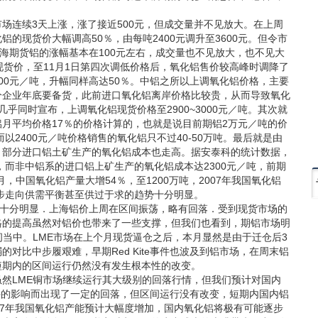
连续3天上涨，涨了接近500元，但成交量并不见放大。在上周
的现货价大幅调高50％，由每吨2400元调升至3600元。但令市
海期货铝的涨幅基本在100元左右，成交量也不见放大，也不见大
现货价，至11月1日第四次调低价格后，氧化铝售价较高峰时调降了
600元／吨，升幅同样高达50％。中铝之所以上调氧化铝价格，主要
分企业年底要备货，此前进口氧化铝离岸价格比较贵，从而导致氧化
乎同时宣布，上调氧化铝现货价格至2900~3000元／吨。其次就
月平均价格17％的价格计算的，也就是说目前期铝2万元／吨的价
以2400元／吨价格销售的氧化铝只不过40-50万吨。最后就是由
，部分进口铝土矿生产的氧化铝成本也走高。据安泰科的统计数据，
，而非中铝系的进口铝上矿生产的氧化铝成本达2300元／吨，前期
月，中国氧化铝产量大增54％，至1200万吨，2007年我国氧化铝
逐步走向供需平衡甚至供过于求的趋势十分明显。
十分明显．上海铝价上周在区间振荡，略有回落．受到现货市场的
格的提高虽然对铝价也带来了一些支撑，但我们也看到，期铝市场明
间当中。LME市场在上个月现货逼仓之后，本月显然是由于迁仓后3
对比中步履艰难，早期Red Kite事件也波及到铝市场，在周末铝
短期内的区间运行仍然没有发生根本性的改变。
LME铜市场继续运行其大级别的回落行情，但我们预计对国内
e事件的影响而出现了一定的回落，但区间运行没有改变，短期内国内铝
07年我国氧化铝产能预计大幅度增加，国内氧化铝将极有可能逐步