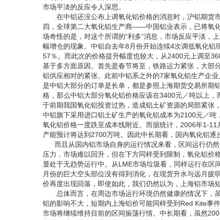
市场平淡的反应令人深思。
在中铝还没公布上调氧化铝价格的消息时，沪铝期货市场
四，全球第二大氧化铝生产商——中国铝业表示，已将氧化铝
场奇怪的是，对这个所谓的“利多“消息，市场反应平淡，上
幅增仓的现象。中铝自去年8月份开始连续4次调低氧化铝
57％。而此次的价格提升幅度也较大，从2400元上调至3
基于多方面原因。首先是春节将至，铁路运力紧张，大部
铝供应相对的紧张。此前中铝系之外的7家氧化铝生产企业几
是中铝大部分的订单是长单，都是参照上海期货交易所期铝
格，那么中铝大部分氧化铝价格应该在3400元／吨以上，而
于前期我国氧化铝投资过热，造成铝土矿资源的局部紧张
中铝旗下采用进口铝土矿生产的氧化铝成本为2100元／吨
氧化铝价格一度跌至成本线附近。而据统计，2006年1-11
产能预计将达到2700万吨。因此中长期看，国内氧化铝
而且从国内铝市场自身的运行情况来看，区间运行仍然
压力，市场难以回升，但在下方同样受到限制，氧化铝价
显处于无趋势运行中。从LME市场垃圾看，同样运行在区
月份的巨大空头部位没有得到消化，在现货升水与远月疲弱的
价再度出现回落，即使如此，我们仍然以为，上海铝市场
总体而言，在周边市场运行环境仍然健康的情况下，虽然
铝的影响不大，短期内上海铝价可能同样受到Red Kit
市场将继续维持目前的区间振荡行情。中长期看，虽然20