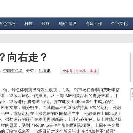
有色市场
科技
镁钛
地矿 建设
党建工作
企业文化
？向右走？
：
中国有色网
分类：
铝资讯
大字号
中字号
常规
，铜、锌总体弱势没有发生改变，而镍、铝市场在春季消费旺季临
看，继续印证以上的推测。从上周LME相关品种的走势来看，目
继续进行“挤泡沫”行情。并在此次RedKite事件中成为牺牲
了所有支撑，弱势明显。而其他品种则继续维持其正常的运行，伦敦
情当中，市场运行在上涨之后的区间整理当中．伦敦锡在上周出现了
好。强劲运行的镍价在本周再创新高，上升态势良好。从上述情况我
的原因，受到了RedKite事件的影响而剧烈振荡。上周有色金属
反映情况来看，市场目前对这个所谓的“利多”消息并不“感冒”，