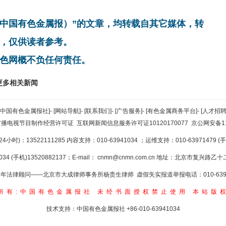
非中国有色金属报）”的文章，均转载自其它媒体，转
，仅供读者参考。
色网概不负任何责任。
更多相关新闻
[中国有色金属报社]
-
[网站导航]
-
[联系我们]
-
[广告服务]
-
[有色金属商务平台]
-
[人才招聘
广播电视节目制作经营许可证
互联网新闻信息服务许可证10120170077
京公网安备110
小时)：13522111285 内容支持：010-63941034
；运维支持：010-63971479 (手机
34 (手机)13520882137；E-mail：
cnmn@cnmn.com.cn
地址：北京市复兴路乙十二
年法律顾问——北京市大成律师事务所杨贵生律师 虚假失实报道举报电话：010-6394
所有:中国有色金属报社
未经书面授权禁止使用
本站版
技术支持：中国有色金属报社
+86-010-63941034