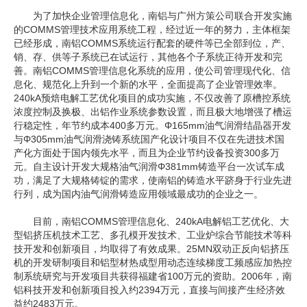
为了加快企业管理信息化，南铝与广州方策公司联合开发实施
的COMMS管理技术应用系统工程，经过近一年的努力，主体框架
已经形成，南铝COMMS系统运行配套的硬件等已全部到位，产、
销、存、供等子系统已在试运行，其他各个子系统正待开发和完
善。南铝COMMS管理信息化系统的应用，使公司管理现代化、信
息化、规范化上升到一个新的水平，全面提高了企业管理效率。
240kA预焙电解工艺优化项目的成功实施，不仅改善了原槽控系统
浓度控制及换极、出铝作业系统参数设置，而且极大地增强了槽运
行稳定性，年节约成本400多万元。Φ165mm油气润滑结晶器开发
与Φ305mm油气润滑浇铸系统国产化设计项目不仅在先进技术国
产化方面处于国内领先水平，而且为企业节约设备投资300多万
元。自主设计开发大规格油气润滑Φ381mm铸造平台一次试车成
功，满足了大规格铸锭的需求，使南铝的铸造水平跻身于行业先进
行列，成为国内油气润滑铸造应用领域最成功的企业之一。
目前，南铝COMMS管理信息化、240kA电解铝工艺优化、大
型铝挤压机技术工艺、多孔模开发技术、工业炉综合节能技术等科
技开发和创新项目，均取得了有效成果。25MN双动正反向铝挤压
机的开发研制项目和铝型材热成型用动态连续梯度工频感应加热控
制系统研究与开发项目共获得福建省100万元的资助。2006年，南
铝科技开发和创新项目投入约2394万元，直接与间接产生经济效
益约2483万元。