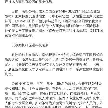
产技术方面具有较强的竞争优势。
企业文化
目前，南铝公司已成为全国仅有的4家GB5237《铝合金建筑
型材》国家标准试验基地之一；中心试验室一次性通过国家试验室
《资源再生》杂志
认可，获CNAS证书；他们参与起草的《铝及铝合金阳极氧化复合
膜》国际标准，是我国在铝行业方面参与制订的第一个国际标准；
行情报价
他们还参与了建设部组织的《铝合金门窗工程技术规程》等11项国
家标准的编撰工作。
数字报
以激励机制促进科技创新
科技的动力在激励。南铝根据企业特点，综合运用不同形式的
激励方式，激发员工工作积极性，将《科处级干部选拔任用暂行规
定》、《关键岗位关键专业技术人员评选奖励实施办法》、《关于
开展企业高技能人才认定试点工作的通知》等一系列激励制度落实
到位。
公司按照“公开、平等、竞争、择优”的原则，公开竞聘处科级
职位和班组长、业务员岗位等。在分配上，从过去单纯的向“苦、
脏、累、险”岗位倾斜，转变到向贡献倾斜、向效益倾斜、向智力
倾斜、向关键岗位和科技人才倾斜，拓宽了专业技术人员和技术工
人的专业发展空间。如对被评为关键岗位关键专业技术人员的，公
司分3个等级从2000~4000元进行奖励；给受聘的初、中、高级专