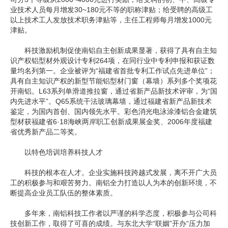
业技术人员每月增发30~180元不等的职称津贴；给受聘的高级工
以上技术工人发放技术职务津贴等，主任工程师每月增发1000元
津贴。
科技激励机制促使南铝自主创新成果显著，获得了具有自主知
识产权铝型材外观设计专利264项，在同行业中专利申报和获证数
量均名列第一。企业被评为“福建省首批专利工作试点先进单位”；
具有自主知识产权的新型节能铝型材门窗（幕墙）系列多个奖项花
开南铝。L63系列单滑道推拉窗，通过省新产品新技术评审，为“国
内先进水平”。Q65系统干法玻璃幕墙，通过福建省新产品新技术
鉴定，为国内首创、国内领先水平。彩色消光电泳涂漆铝合金建筑
型材获福建省6·18海峡两岸职工创新成果展金奖、2006年度福建
省优秀新产品二等奖。
以特色培训培养科技人才
科技的根本在人才。企业实施科技跨越式发展，离不开广大员
工的积极参与和艰苦努力。南铝全力打造以人为本的创新环境，不
断提高企业员工队伍的整体素质。
多年来，南铝科技工作者以严谨的科学态度，积极参与公司科
技创新工作，取得了可喜的成绩。与东北大学“联姻”开办“压力加