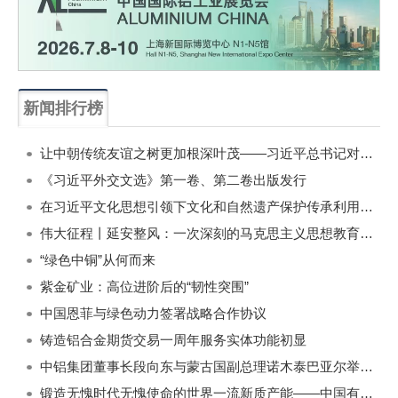
新闻排行榜
一周
每月
让中朝传统友谊之树更加根深叶茂——习近平总书记对朝鲜进行国事访问纪实
《习近平外交文选》第一卷、第二卷出版发行
在习近平文化思想引领下文化和自然遗产保护传承利用工作开创新局面
伟大征程丨延安整风：一次深刻的马克思主义思想教育运动
“绿色中铜”从何而来
紫金矿业：高位进阶后的“韧性突围”
中国恩菲与绿色动力签署战略合作协议
铸造铝合金期货交易一周年服务实体功能初显
中铝集团董事长段向东与蒙古国副总理诺木泰巴亚尔举行会谈
锻造无愧时代无愧使命的世界一流新质产能——中国有色金属工业的战略应对与破局之道（二）