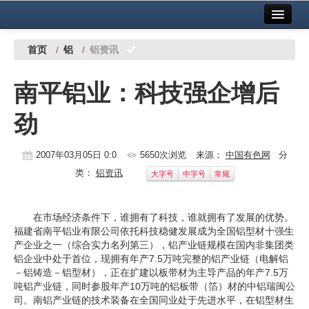
首页
中国有色金属报社主办
广告服务
首页
/
铝
/
铝资讯
要闻
南平铝业：科技强企增后
铜镍铅锌
劲
铝
稀有稀土
2007年03月05日 0:0
5650次浏览
来源：
中国有色网
分
类：
铝资讯
大字号
中字号
常规
有色市场
科技
在市场经济条件下，谁拥有了科技，谁就拥有了发展的优势。
福建省南平铝业有限公司依托科技稳健发展成为全国铝型材十强生
镁钛
产企业之一（综合实力名列第三），铝产业链规模在国内非集团类
铝企业中处于首位，现拥有年产7.5万吨完整的铝产业链（电解铝
地矿 建设
－铝铸造－铝型材），正在扩建以板带材为主导产品的年产7.5万
吨铝产业链，同时参股年产10万吨的铝板带（箔）材的中铝瑞闽公
党建工作
司。南铝产业链的技术装备在全国同业处于先进水平，在铝型材生