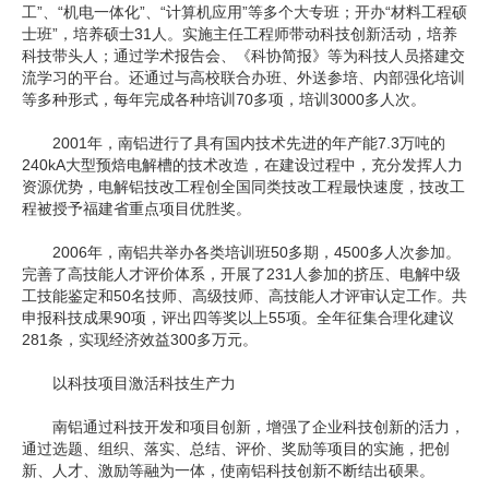
工”、“机电一体化”、“计算机应用”等多个大专班；开办“材料工程硕
士班”，培养硕士31人。实施主任工程师带动科技创新活动，培养
科技带头人；通过学术报告会、《科协简报》等为科技人员搭建交
流学习的平台。还通过与高校联合办班、外送参培、内部强化培训
等多种形式，每年完成各种培训70多项，培训3000多人次。
2001年，南铝进行了具有国内技术先进的年产能7.3万吨的
240kA大型预焙电解槽的技术改造，在建设过程中，充分发挥人力
资源优势，电解铝技改工程创全国同类技改工程最快速度，技改工
程被授予福建省重点项目优胜奖。
2006年，南铝共举办各类培训班50多期，4500多人次参加。
完善了高技能人才评价体系，开展了231人参加的挤压、电解中级
工技能鉴定和50名技师、高级技师、高技能人才评审认定工作。共
申报科技成果90项，评出四等奖以上55项。全年征集合理化建议
281条，实现经济效益300多万元。
以科技项目激活科技生产力
南铝通过科技开发和项目创新，增强了企业科技创新的活力，
通过选题、组织、落实、总结、评价、奖励等项目的实施，把创
新、人才、激励等融为一体，使南铝科技创新不断结出硕果。