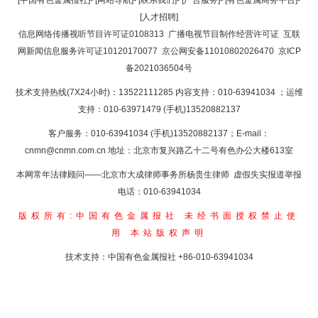
[人才招聘]
返回首页
信息网络传播视听节目许可证0108313
广播电视节目制作经营许可证
互联
网新闻信息服务许可证10120170077
京公网安备11010802026470
京ICP
备2021036504号
技术支持热线(7X24小时)：13522111285 内容支持：010-63941034
；运维
支持：010-63971479 (手机)13520882137
客户服务：010-63941034 (手机)13520882137；E-mail：
cnmn@cnmn.com.cn
地址：北京市复兴路乙十二号有色办公大楼613室
本网常年法律顾问——北京市大成律师事务所杨贵生律师 虚假失实报道举报
电话：010-63941034
版权所有:中国有色金属报社
未经书面授权禁止使
用
本站版权声明
技术支持：中国有色金属报社
+86-010-63941034