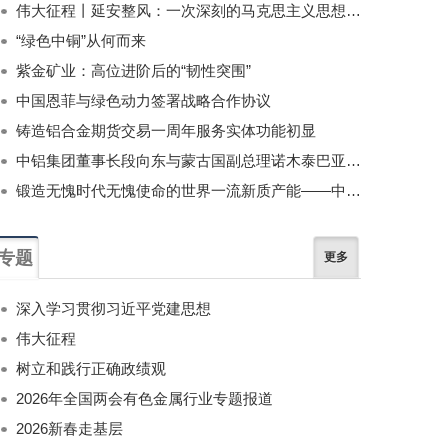
伟大征程丨延安整风：一次深刻的马克思主义思想教育运动
“绿色中铜”从何而来
紫金矿业：高位进阶后的“韧性突围”
中国恩菲与绿色动力签署战略合作协议
铸造铝合金期货交易一周年服务实体功能初显
中铝集团董事长段向东与蒙古国副总理诺木泰巴亚尔举行会谈
锻造无愧时代无愧使命的世界一流新质产能——中国有色金属工业的战略应对与破局之道（二）
专题
更多
深入学习贯彻习近平党建思想
伟大征程
树立和践行正确政绩观
2026年全国两会有色金属行业专题报道
2026新春走基层