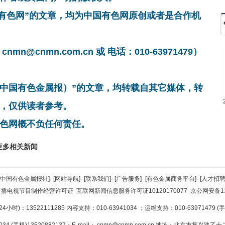
国有色网”的文章，均为中国有色网原创或者是合作机
cnmn.com.cn 或 电话：010-63971479）
非中国有色金属报）”的文章，均转载自其它媒体，转
，仅供读者参考。
色网概不负任何责任。
更多相关新闻
[中国有色金属报社]
-
[网站导航]
-
[联系我们]
-
[广告服务]
-
[有色金属商务平台]
-
[人才招聘
广播电视节目制作经营许可证
互联网新闻信息服务许可证10120170077
京公网安备110
小时)：13522111285 内容支持：010-63941034
；运维支持：010-63971479 (手机
34 (手机)13520882137；E-mail：
cnmn@cnmn.com.cn
地址：北京市复兴路乙十二