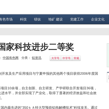
有色市场
科技
镁钛
地矿 建设
党建工作
企业文化
国家科技进步二等奖
：
中国有色网
分类：
铝资讯
大字号
中字号
常规
制开发及生产应用项目与宁夏申报的其他两个项目获得2006年度国
。
目10余项，自主创新、自主研发、产学研联合开发项目36项，
先进水平，并全部实现了产业化，取得了显著的经济效益和社会效
献。
最先进的“350ｋＡ特大型预焙铝电解槽技术”科技攻关。通过