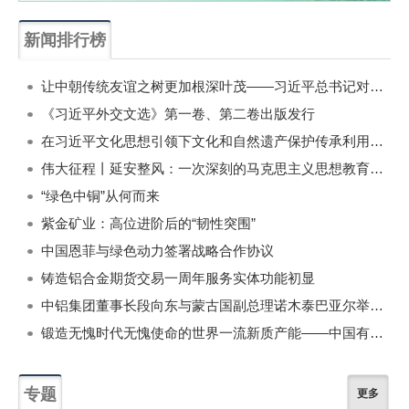
新闻排行榜
一周
每月
让中朝传统友谊之树更加根深叶茂——习近平总书记对朝鲜进行国事访问纪实
《习近平外交文选》第一卷、第二卷出版发行
在习近平文化思想引领下文化和自然遗产保护传承利用工作开创新局面
伟大征程丨延安整风：一次深刻的马克思主义思想教育运动
“绿色中铜”从何而来
紫金矿业：高位进阶后的“韧性突围”
中国恩菲与绿色动力签署战略合作协议
铸造铝合金期货交易一周年服务实体功能初显
中铝集团董事长段向东与蒙古国副总理诺木泰巴亚尔举行会谈
锻造无愧时代无愧使命的世界一流新质产能——中国有色金属工业的战略应对与破局之道（二）
专题
更多