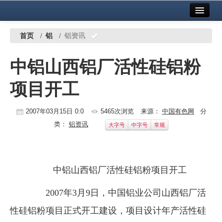
首页
中国有色金属报社主办
广告服务
首页
/
铝
/
铝资讯
要闻
中铝山西铝厂活性硅铝粉
铜镍铅锌
项目开工
铝
稀有稀土
2007年03月15日 0:0
5465次浏览
来源：
中国有色网
分
类：
铝资讯
大字号
中字号
常规
有色市场
科技
中铝山西铝厂活性硅铝粉项目开工
镁钛
2007年3月9日，中国铝业公司山西铝厂活
地矿 建设
性硅铝粉项目正式开工建设，项目设计年产活性硅
党建工作