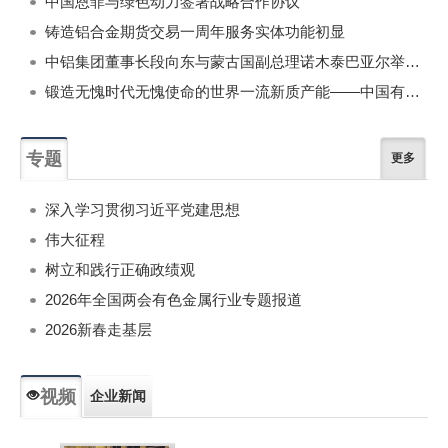
中国恩菲与绿色动力签署战略合作协议
铸造铝合金期货交易一周年服务实体功能初显
中铝集团董事长段向东与蒙古国副总理诺木泰巴亚尔举行会谈
锻造无愧时代无愧使命的世界一流新质产能——中国有色金属工业的战略应对与破局之道（二）
专题
更多
深入学习贯彻习近平党建思想
伟大征程
树立和践行正确政绩观
2026年全国两会有色金属行业专题报道
2026新春走基层
视频
企业新闻
专题新闻
人物专访