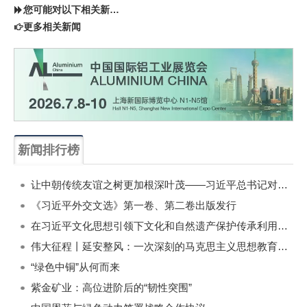
您可能对以下相关新闻同样感兴趣
更多相关新闻
新闻排行榜
一周
每月
让中朝传统友谊之树更加根深叶茂——习近平总书记对朝鲜进行国事访问纪实
《习近平外交文选》第一卷、第二卷出版发行
在习近平文化思想引领下文化和自然遗产保护传承利用工作开创新局面
伟大征程丨延安整风：一次深刻的马克思主义思想教育运动
“绿色中铜”从何而来
紫金矿业：高位进阶后的“韧性突围”