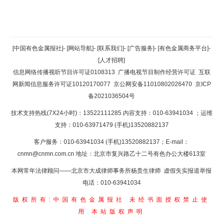
返回顶部
[中国有色金属报社]
-
[网站导航]
-
[联系我们]
-
[广告服务]
-
[有色金属商务平台]
-
[人才招聘]
返回首页
信息网络传播视听节目许可证0108313
广播电视节目制作经营许可证
互联
网新闻信息服务许可证10120170077
京公网安备11010802026470
京ICP
备2021036504号
技术支持热线(7X24小时)：13522111285 内容支持：010-63941034
；运维
支持：010-63971479 (手机)13520882137
客户服务：010-63941034 (手机)13520882137；E-mail：
cnmn@cnmn.com.cn
地址：北京市复兴路乙十二号有色办公大楼613室
本网常年法律顾问——北京市大成律师事务所杨贵生律师 虚假失实报道举报
电话：010-63941034
版权所有:中国有色金属报社
未经书面授权禁止使
用
本站版权声明