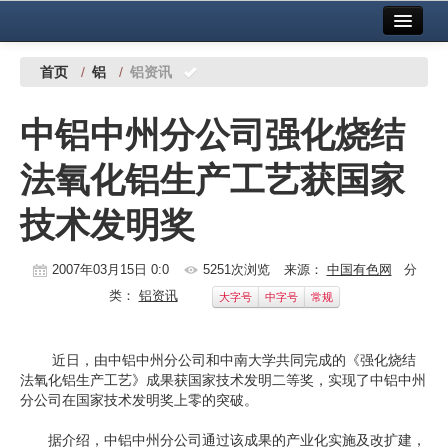
首页
中国有色金属报社主办
广告服务
首页
/
铝
/
铝资讯
要闻
中铝中州分公司强化烧结
铜镍铅锌
法氧化铝生产工艺获国家
铝
技术发明奖
稀有稀土
有色市场
2007年03月15日 0:0
5251次浏览
来源：
中国有色网
分
类：
铝资讯
大字号
中字号
常规
科技
镁钛
近日，由中铝中州分公司和中南大学共同完成的《强化烧结
法氧化铝生产工艺》成果获国家技术发明二等奖，实现了中铝中州
地矿 建设
分公司在国家技术发明奖上零的突破。
党建工作
据介绍，中铝中州分公司通过该成果的产业化实施及改扩建，