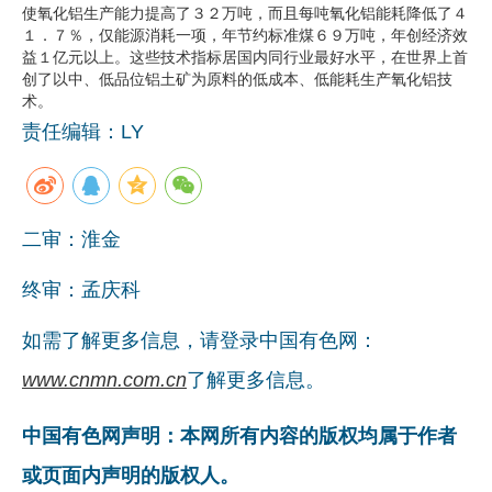
使氧化铝生产能力提高了３２万吨，而且每吨氧化铝能耗降低了４
企业文化
１．７％，仅能源消耗一项，年节约标准煤６９万吨，年创经济效
益１亿元以上。这些技术指标居国内同行业最好水平，在世界上首
《资源再生》杂志
创了以中、低品位铝土矿为原料的低成本、低能耗生产氧化铝技
术。
行情报价
责任编辑：LY
数字报
二审：淮金
终审：孟庆科
如需了解更多信息，请登录中国有色网：
www.cnmn.com.cn
了解更多信息。
中国有色网声明：本网所有内容的版权均属于作者
或页面内声明的版权人。