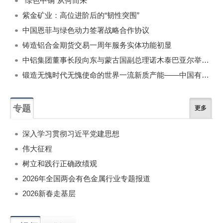
“绿色中铜”从何而来
紫金矿业：高位进阶后的“韧性突围”
中国恩菲与绿色动力签署战略合作协议
铸造铝合金期货交易一周年服务实体功能初显
中铝集团董事长段向东与蒙古国副总理诺木泰巴亚尔举行会谈
锻造无愧时代无愧使命的世界一流新质产能——中国有色金属工业的战略应对与破局之道（二）
专题
更多
深入学习贯彻习近平党建思想
伟大征程
树立和践行正确政绩观
2026年全国两会有色金属行业专题报道
2026新春走基层