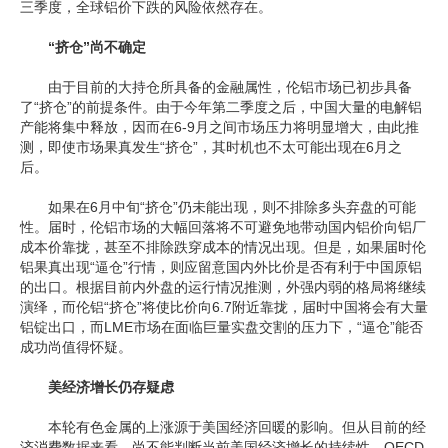
三季度，全球铝价下跌的风险依然存在。
企业文化
“挤仓”尚不确定
《资源再生》杂志
由于目前的大持仓所具备的金融属性，伦铝市场已初步具备
了“挤仓”的前提条件。由于今年第二季度之后，中国大量的电解铝
行情报价
产能将集中释放，因而在6-9月之间市场压力将明显增大，由此推
测，即使市场果真发生“挤仓”，其时机也不太可能出现在6月之
数字报
后。
如果在6月中旬“挤仓”仍未能出现，则不排除多头弃盘的可能
性。届时，伦铝市场的大幅回落将不可避免地带动国内铝价向铝厂
成本价靠拢，甚至不排除跌穿成本的情况出现。但是，如果届时伦
铝果真出现“逼仓”行情，则应留意国内外比价是否有利于中国原铝
的出口。根据目前内外盘的运行情况推测，外强内弱的格局将继续
演绎，而伦铝“挤仓”将使比价向6.7附近靠拢，届时中国将会有大量
铝锭出口，而LME市场在面临巨量实盘交割的压力下，“逼仓”能否
成功尚值得怀疑。
美经济增长仍存疑虑
本轮有色金属的上涨源于美国经济回暖的影响。但从目前的经
济消费数据来看，尚不能判断当前美国经济增长的持续性。OECD