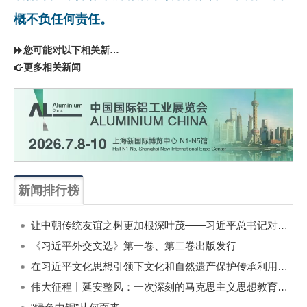
概不负任何责任。
您可能对以下相关新闻同样感兴趣
更多相关新闻
新闻排行榜
一周
每月
让中朝传统友谊之树更加根深叶茂——习近平总书记对朝鲜进行国事访问纪实
《习近平外交文选》第一卷、第二卷出版发行
在习近平文化思想引领下文化和自然遗产保护传承利用工作开创新局面
伟大征程丨延安整风：一次深刻的马克思主义思想教育运动