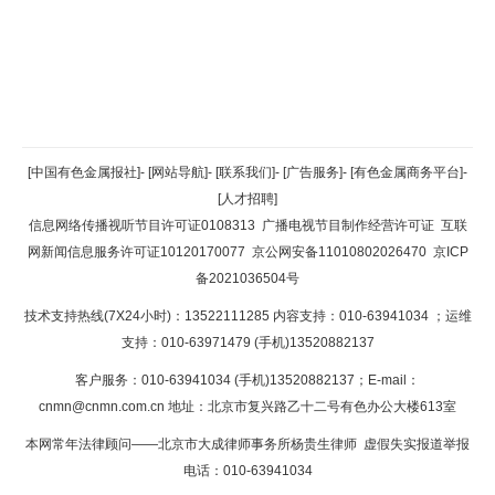
返回顶部
[中国有色金属报社]
-
[网站导航]
-
[联系我们]
-
[广告服务]
-
[有色金属商务平台]
-
[人才招聘]
返回首页
信息网络传播视听节目许可证0108313
广播电视节目制作经营许可证
互联
网新闻信息服务许可证10120170077
京公网安备11010802026470
京ICP
备2021036504号
技术支持热线(7X24小时)：13522111285 内容支持：010-63941034
；运维
支持：010-63971479 (手机)13520882137
客户服务：010-63941034 (手机)13520882137；E-mail：
cnmn@cnmn.com.cn
地址：北京市复兴路乙十二号有色办公大楼613室
本网常年法律顾问——北京市大成律师事务所杨贵生律师 虚假失实报道举报
电话：010-63941034