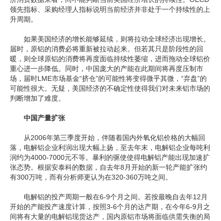
领先指标、采购经理人指标说明当前经济并非处于一个持续性的上
升周期。
如果美国经济的增长能够延续，则将拉动全球经济出现增长。
届时，原铝的消费必将重新被拉动起来。但若其只是阶段性的回
暖，则全球原铝的消费将再度面临持续性萎缩，进而拖动全球铝价
重心进一步降低。同时，中国庞大的产能在此期间将再度压制市
场，届时LME市场基金“挤仓”的可能性将变得微乎其微，“弃盘”的
可能性很大。无疑，美国经济的不确定性使得我们对未来铝市场的
判断增加了难度。
中国产量扩张
从2006年第三季度开始，伴随着国内外氧化铝价格的大幅回
落，电解铝企业利润出现大幅上扬，至去年末，电解铝企业每吨利
润约为4000-7000元不等。暴利的驱使使得电解铝产能出现加速扩
张态势。根据安泰科的数据，自去年8月开始的新一轮产能扩张约
有300万吨，而有分析师更认为在320-360万吨之间。
电解铝的投产周期一般在6-9个月之间。若按最晚自去年12月
开始的产能投产速度计算，按照3-6个月的达产期，在今年6-9月之
间将有大量的电解铝现货达产，国内原铝市场将面临供需失衡的局