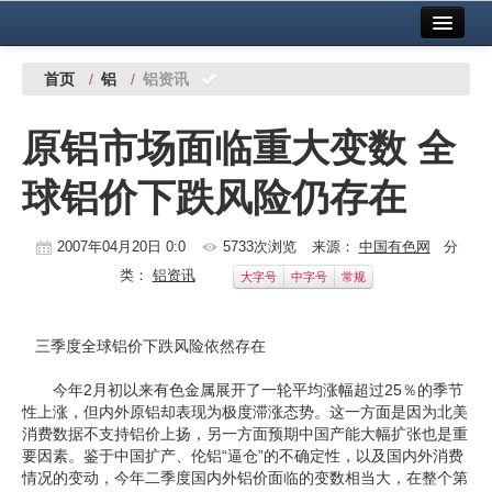
首页
中国有色金属报社主办
广告服务
首页
/
铝
/
铝资讯
要闻
原铝市场面临重大变数 全
铜镍铅锌
球铝价下跌风险仍存在
铝
稀有稀土
2007年04月20日 0:0
5733次浏览
来源：
中国有色网
分
类：
铝资讯
大字号
中字号
常规
有色市场
科技
三季度全球铝价下跌风险依然存在
镁钛
今年2月初以来有色金属展开了一轮平均涨幅超过25％的季节
性上涨，但内外原铝却表现为极度滞涨态势。这一方面是因为北美
地矿 建设
消费数据不支持铝价上扬，另一方面预期中国产能大幅扩张也是重
要因素。鉴于中国扩产、伦铝“逼仓”的不确定性，以及国内外消费
党建工作
情况的变动，今年二季度国内外铝价面临的变数相当大，在整个第